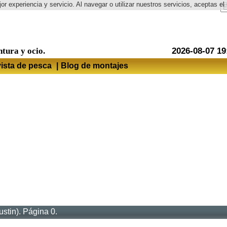
or experiencia y servicio. Al navegar o utilizar nuestros servicios, aceptas 
Idioma
ntura y ocio.
2026-08-07 19
ista de pesca
|
Blog de montajes
stin). Página 0.