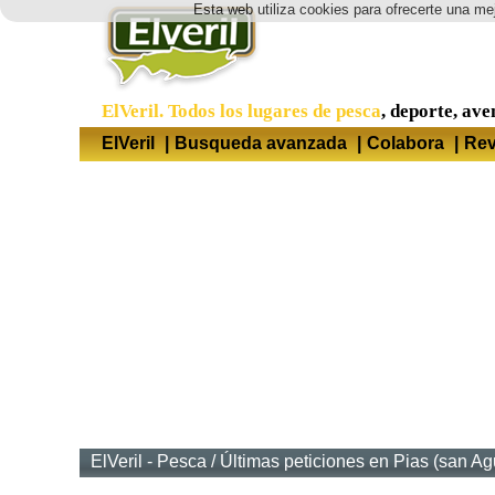
Esta web utiliza cookies para ofrecerte una mej
ElVeril. Todos los lugares de pesca
, deporte, ave
ElVeril
|
Busqueda avanzada
|
Colabora
|
Rev
ElVeril - Pesca
/
Últimas peticiones en Pias (san Agu