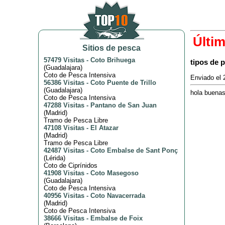
Últi
Sitios de pesca
57479 Visitas
-
Coto Brihuega
tipos de 
(
Guadalajara
)
Coto de Pesca Intensiva
Enviado el 
56386 Visitas
-
Coto Puente de Trillo
(
Guadalajara
)
hola buenas
Coto de Pesca Intensiva
47288 Visitas
-
Pantano de San Juan
(
Madrid
)
Tramo de Pesca Libre
47108 Visitas
-
El Atazar
(
Madrid
)
Tramo de Pesca Libre
42487 Visitas
-
Coto Embalse de Sant Ponç
(
Lérida
)
Coto de Ciprínidos
41908 Visitas
-
Coto Masegoso
(
Guadalajara
)
Coto de Pesca Intensiva
40956 Visitas
-
Coto Navacerrada
(
Madrid
)
Coto de Pesca Intensiva
38666 Visitas
-
Embalse de Foix