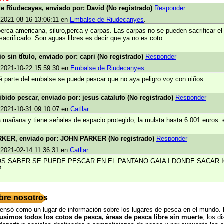
e Riudecayes, enviado por: David (No registrado)
Responder
 2021-08-16 13:06:11 en
Embalse de Riudecanyes
.
erca americana, siluro,perca y carpas. Las carpas no se pueden sacrificar el
 sacrificarlo. Son aguas libres es decir que ya no es coto.
o sin título, enviado por: capri (No registrado)
Responder
 2021-10-22 15:59:30 en
Embalse de Riudecanyes
.
é parte del embalse se puede pescar que no aya peligro voy con niños
ibido pescar, enviado por: jesus catalufo (No registrado)
Responder
 2021-10-31 09:10:07 en
Catllar
.
a mañana y tiene señales de espacio protegido, la mulsta hasta 6.001 euros. 
KER, enviado por: JOHN PARKER (No registrado)
Responder
 2021-02-14 11:36:31 en
Catllar
.
 SABER SE PUEDE PESCAR EN EL PANTANO GAIA I DONDE SACAR 
?
bre nosotros
pensó como un lugar de información sobre los lugares de pesca en el mundo.
pusimos todos los cotos de pesca, áreas de pesca libre sin muerte
, los di