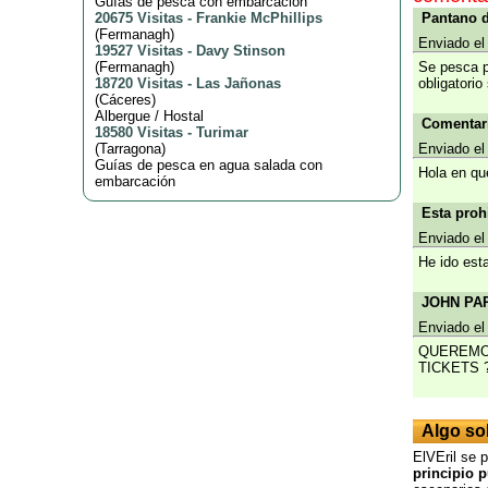
Guías de pesca con embarcación
20675 Visitas
-
Frankie McPhillips
Pantano d
(
Fermanagh
)
Enviado el
19527 Visitas
-
Davy Stinson
(
Fermanagh
)
Se pesca p
18720 Visitas
-
Las Jañonas
obligatorio
(
Cáceres
)
Albergue / Hostal
Comentari
18580 Visitas
-
Turimar
(
Tarragona
)
Enviado el
Guías de pesca en agua salada con
Hola en qu
embarcación
Esta proh
Enviado el
He ido est
JOHN PAR
Enviado el
QUEREMOS
TICKETS 
Algo so
ElVEril se 
principio 