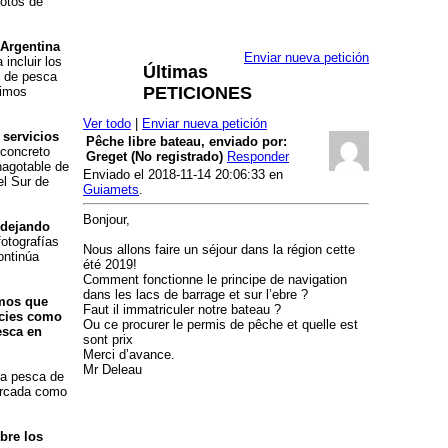
cotos de
Argentina
Enviar nueva petición
incluir los
Últimas
es de pesca
PETICIONES
dimos
Ver todo
|
Enviar nueva petición
 servicios
Pêche libre bateau, enviado por:
 concreto
Greget (No registrado)
Responder
nagotable de
Enviado el 2018-11-14 20:06:33 en
el Sur de
Guiamets
.
Bonjour,
 dejando
otografías
Nous allons faire un séjour dans la région cette
ontinúa
été 2019!
Comment fonctionne le principe de navigation
dans les lacs de barrage et sur l’ebre ?
amos que
Faut il immatriculer notre bateau ?
ecies como
Ou ce procurer le permis de pêche et quelle est
esca en
sont prix
Merci d’avance.
Mr Deleau
la pesca de
barcada como
bre los