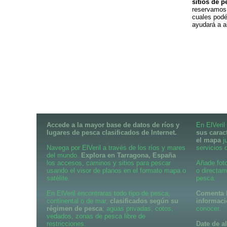
sitios de p
reservamos 
cuales podé
ayudará a 
Accede a la mayor base de datos de ríos y
En ElVeril
lugares de pesca clasificados de Internet.
sus carac
el mapa
j
Navega por ElVeril a través de los ríos y mares
servicios d
del mundo.
Explora en Tarragona, España
los accesos, caminos y sitios para pescar
Añade foto
usando el visor de planos en el formato mapa o
o directam
satélite.
pesca.
En ElVeril encontraras todo tipo de pesca,
Comenta l
continental o de mar,
clasificados según su
informac
régimen de pesca
; aguas privadas, cotos,
conocer.
vedados, zonas de pesca libre de
restricciones.
Date de a