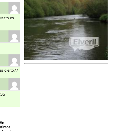
 resto es
es cierto??
IOS
En
stintos