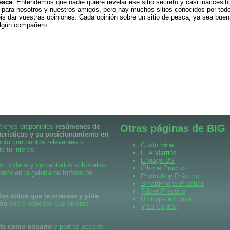
esca
. Entendemos que nadie quiere revelar ese sitio secreto y casi inaccesib
para nosotros y nuestros amigos, pero hay muchos sitios conocidos por todo
is dar vuestras opiniones. Cada opinión sobre un sitio de pesca, ya sea buen
algún compañero.
 tienes disponibles
resúmenes de
Otras páginas de BIG
terísticas y su posicionamiento en
unto con puntos relevantes o
Custo wine
e tu interés.
El Andarrios
Engage BS
s, videos y comentarios sobre ellos
iPhone Práctico
ente en la galería de trofeos de
Photoshop Práctico
SmartPhone Práctico
Tablet Práctico
os sitios que te interese y pide
Un torpe en casa
ión
sobre aquellos que quieras
Viza Capital
lta como usuario
y podrás acceder