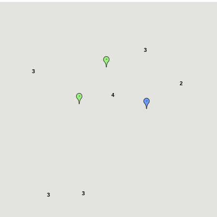
3
3
2
4
3
3