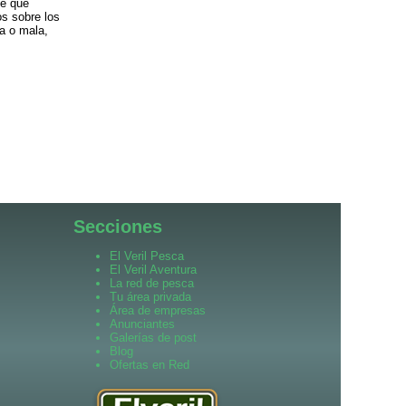
le que
s sobre los
a o mala,
Secciones
El Veril Pesca
El Veril Aventura
La red de pesca
Tu área privada
Área de empresas
Anunciantes
Galerías de post
Blog
Ofertas en Red