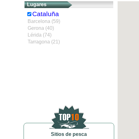
Lugares
Cataluña
Barcelona (59)
Gerona (40)
Lérida (74)
Tarragona (21)
Sitios de pesca