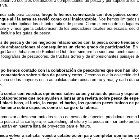
deportivo sociales destinados a competiciones de pesca y por supuesto los 
siva.
imos solo para España,
luego lo hemos comenzado con dos países como 
nque allí la tarea se reveló como casi inalcanzable
. Nos hemos limitados a 
 sin poder tipificar los distintos sitios de pesca. Como el censo de los lugar
able y vimos que la colaboración de los pescadores locales era escasa, deci
incluir a los guías de pesca.
as de pesca y de los negocios relacionados con la pesca como tiendas o
r de embarcaciones si conseguimos un cierto grado de participación
. En
go Daniel Johansen de Bariloche Outfitters siempre ha sido una fuente casi i
 fotografías de pescadores, de truchas trofeo y de impresionantes paisajes d
mpo hemos contado con la colaboración de pescadores que nos han ido
y comentarios sobre sitios de pesca y cotos
. Creemos que la colección de f
es una de las mayores en la actualidad sobre pesca en río y mar, y cada día c
.
ía contar con vuestras opiniones sobre cotos y sitios de pesca y esper
colaboradores que nos ayuden a lanzar una revista sobre pesca de esp
el black bass, el lucio, la carpa, el barbo, los grandes peces trofeos de p
lemente sobre especies como el sargo o la lubina.
menzar a destacar tanto los sitios de pesca de especies predadoras como 
La pesca al lance ligero, el carpfishing, el siluro y la pesca en mar tanto em
 están en nuestra lista de proyectos para el futuro.
eda volver a solicitar vuestra colaboración para completar opiniones so