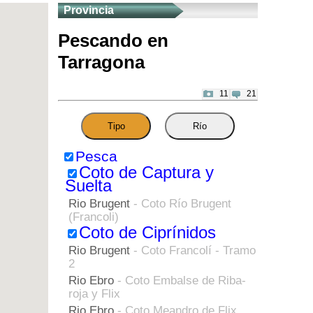
Provincia
Pescando en
Tarragona
11
21
Tipo
Río
Pesca
Coto de Captura y
Suelta
Rio Brugent
- Coto Río Brugent
(Francoli)
Coto de Ciprínidos
Rio Brugent
- Coto Francolí - Tramo
2
Rio Ebro
- Coto Embalse de Riba-
roja y Flix
Rio Ebro
- Coto Meandro de Flix