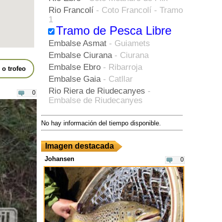
Rio Francolí
- Coto Francolí - Tramo
1
Tramo de Pesca Libre
Embalse Asmat
- Guiamets
Embalse Ciurana
- Ciurana
Embalse Ebro
- Ribarroja
o trofeo
Embalse Gaia
- Catllar
Rio Riera de Riudecanyes
-
0
Embalse de Riudecanyes
Negocio
Guías de pesca en
No hay información del tiempo disponible.
agua salada con
embarcación
Imagen destacada
Desconocido
- Bahia Cruiser Pesca
Johansen
0
Desconocido
- Delta game fishing
SL
Desconocido
- Deltaventur
Desconocido
- Garbi
Desconocido
- Llobarrete