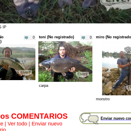
 IP
No
toni (No registrado)
miro (No registrado
0
0
)
carpa
monstro
mos COMENTARIOS
Enviar nuevo co
te
|
Ver todo
|
Enviar nuevo
rio