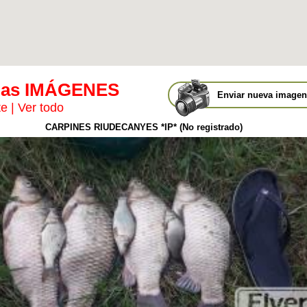
mas IMÁGENES
Enviar nueva imagen 
te
|
Ver todo
CARPINES RIUDECANYES *IP* (No registrado)