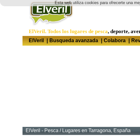
Esta web utiliza cookies para ofrecerte una mej
ElVeril. Todos los lugares de pesca
, deporte, ave
ElVeril
|
Busqueda avanzada
|
Colabora
|
Rev
ElVeril - Pesca
/
Lugares en Tarragona, España