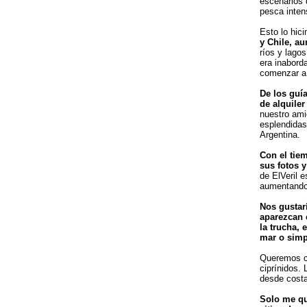
escenarios 
pesca inten
Esto lo hic
y Chile, au
ríos y lagos
era inabord
comenzar a 
De los guí
de alquile
nuestro ami
esplendidas
Argentina.
Con el tie
sus fotos 
de ElVeril 
aumentando
Nos gustar
aparezcan 
la trucha, 
mar o simp
Queremos co
ciprínidos. 
desde costa
Solo me qu