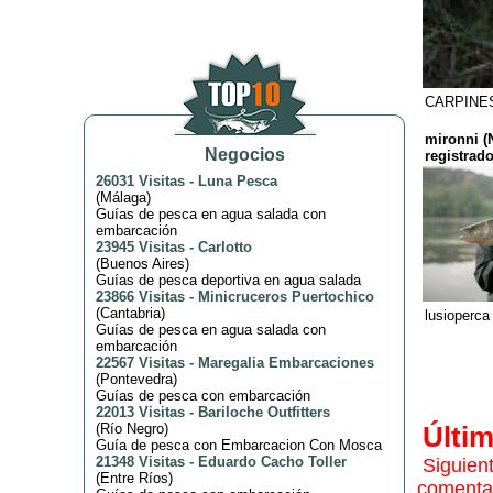
CARPINES
mironni (
Negocios
registrado
26031 Visitas
-
Luna Pesca
(
Málaga
)
Guías de pesca en agua salada con
embarcación
23945 Visitas
-
Carlotto
(
Buenos Aires
)
Guías de pesca deportiva en agua salada
23866 Visitas
-
Minicruceros Puertochico
(
Cantabria
)
lusioperca
Guías de pesca en agua salada con
embarcación
22567 Visitas
-
Maregalia Embarcaciones
(
Pontevedra
)
Guías de pesca con embarcación
22013 Visitas
-
Bariloche Outfitters
(
Río Negro
)
Últi
Guía de pesca con Embarcacion Con Mosca
21348 Visitas
-
Eduardo Cacho Toller
Siguien
(
Entre Ríos
)
comenta