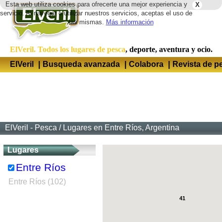
Esta web utiliza cookies para ofrecerte una mejor experiencia y
X
Idio
servicio. Al navegar o utilizar nuestros servicios, aceptas el uso de
las mismas.
Más información
ElVeril. Todos los lugares de pesca
, deporte, aventura y ocio.
ElVeril
|
Busqueda avanzada
|
Colabora
|
Revista de p
ElVeril - Pesca
/
Lugares en Entre Ríos, Argentina
Lugares
Entre Ríos
Entre Ríos (102)
41