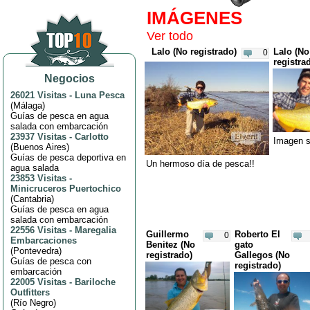
IMÁGENES
Ver todo
Lalo (No registrado)
Lalo (No
0
registra
Negocios
26021 Visitas
-
Luna Pesca
(
Málaga
)
Guías de pesca en agua
salada con embarcación
23937 Visitas
-
Carlotto
Imagen si
(
Buenos Aires
)
Guías de pesca deportiva en
Un hermoso día de pesca!!
agua salada
23853 Visitas
-
Minicruceros Puertochico
(
Cantabria
)
Guías de pesca en agua
salada con embarcación
22556 Visitas
-
Maregalia
Guillermo
Roberto El
0
Embarcaciones
Benitez (No
gato
(
Pontevedra
)
registrado)
Gallegos (No
Guías de pesca con
registrado)
embarcación
22005 Visitas
-
Bariloche
Outfitters
(
Río Negro
)