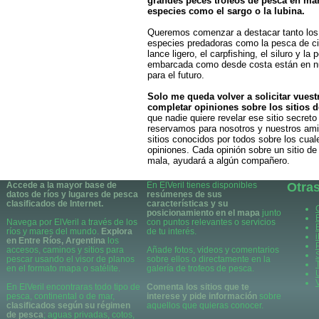
grandes peces trofeos de pesca en ma
especies como el sargo o la lubina.
Queremos comenzar a destacar tanto los 
especies predadoras como la pesca de ci
lance ligero, el carpfishing, el siluro y la
embarcada como desde costa están en nue
para el futuro.
Solo me queda volver a solicitar vuest
completar opiniones sobre los sitios 
que nadie quiere revelar ese sitio secreto
reservamos para nosotros y nuestros am
sitios conocidos por todos sobre los cual
opiniones. Cada opinión sobre un sitio d
mala, ayudará a algún compañero.
Accede a la mayor base de
En ElVeril tienes disponibles
Otra
datos de ríos y lugares de pesca
resúmenes de sus
clasificados de Internet.
características y su
posicionamiento en el mapa
junto
Navega por ElVeril a través de los
con puntos relevantes o servicios
ríos y mares del mundo.
Explora
de tu interés.
en Entre Ríos, Argentina
los
accesos, caminos y sitios para
Añade fotos, videos y comentarios
pescar usando el visor de planos
sobre ellos o directamente en la
en el formato mapa o satélite.
galería de trofeos de pesca.
En ElVeril encontraras todo tipo de
Comenta los sitios que te
pesca, continental o de mar,
interese y pide información
sobre
clasificados según su régimen
aquellos que quieras conocer.
de pesca
; aguas privadas, cotos,