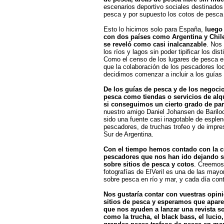
escenarios deportivo sociales destinado
pesca y por supuesto los cotos de pesca 
Esto lo hicimos solo para España,
luego
con dos países como Argentina y Chile,
se reveló como casi inalcanzable
. Nos 
los ríos y lagos sin poder tipificar los dis
Como el censo de los lugares de pesca e
que la colaboración de los pescadores lo
decidimos comenzar a incluir a los guías
De los guías de pesca y de los negoci
pesca como tiendas o servicios de alq
si conseguimos un cierto grado de par
nuestro amigo Daniel Johansen de Bariloc
sido una fuente casi inagotable de esplen
pescadores, de truchas trofeo y de impre
Sur de Argentina.
Con el tiempo hemos contado con la c
pescadores que nos han ido dejando s
sobre sitios de pesca y cotos
. Creemos
fotografías de ElVeril es una de las mayo
sobre pesca en río y mar, y cada día co
Nos gustaría contar con vuestras opin
sitios de pesca y esperamos que apar
que nos ayuden a lanzar una revista s
como la trucha, el black bass, el lucio,