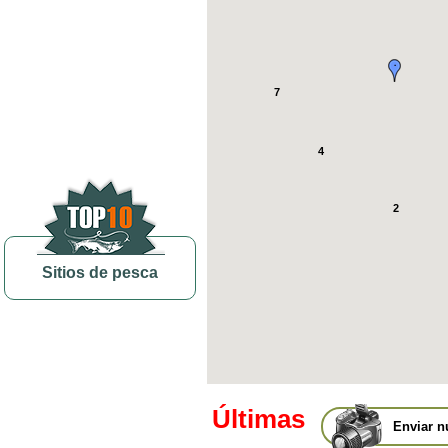
7
4
2
Sitios de pesca
Últimas
Enviar n