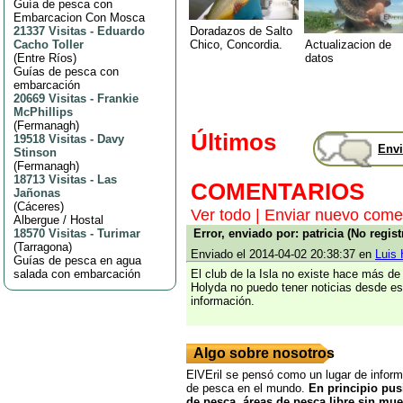
Guía de pesca con
Embarcacion Con Mosca
Doradazos de Salto
21337 Visitas
-
Eduardo
Chico, Concordia.
Actualizacion de
Cacho Toller
datos
(
Entre Ríos
)
Guías de pesca con
embarcación
20669 Visitas
-
Frankie
McPhillips
(
Fermanagh
)
Últimos
19518 Visitas
-
Davy
Envi
Stinson
(
Fermanagh
)
18713 Visitas
-
Las
COMENTARIOS
Jañonas
(
Cáceres
)
Ver todo
|
Enviar nuevo come
Albergue / Hostal
18570 Visitas
-
Turimar
Error, enviado por: patricia (No regis
(
Tarragona
)
Enviado el 2014-04-02 20:38:37 en
Luis 
Guías de pesca en agua
salada con embarcación
El club de la Isla no existe hace más de
Holyda no puedo tener noticias desde es
información.
Algo sobre nosotros
ElVEril se pensó como un lugar de inform
de pesca en el mundo.
En principio pus
de pesca, áreas de pesca libre sin mue