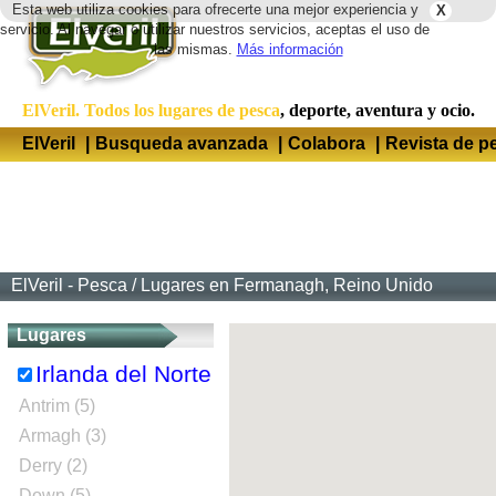
Esta web utiliza cookies para ofrecerte una mejor experiencia y
X
Idio
servicio. Al navegar o utilizar nuestros servicios, aceptas el uso de
las mismas.
Más información
ElVeril. Todos los lugares de pesca
, deporte, aventura y ocio.
ElVeril
|
Busqueda avanzada
|
Colabora
|
Revista de p
ElVeril - Pesca
/
Lugares en Fermanagh, Reino Unido
Lugares
Irlanda del Norte
Antrim (5)
Armagh (3)
Derry (2)
Down (5)