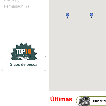
Fermanagh (7)
Sitios de pesca
Últimas
Enviar n