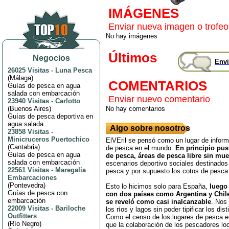
IMÁGENES
Enviar nueva imagen o trofeo
No hay imágenes
Últimos
Negocios
Envi
26025 Visitas
-
Luna Pesca
(
Málaga
)
COMENTARIOS
Guías de pesca en agua
salada con embarcación
Enviar nuevo comentario
23940 Visitas
-
Carlotto
(
Buenos Aires
)
No hay comentarios
Guías de pesca deportiva en
agua salada
Algo sobre nosotros
23858 Visitas
-
Minicruceros Puertochico
ElVEril se pensó como un lugar de inform
(
Cantabria
)
de pesca en el mundo.
En principio pus
Guías de pesca en agua
de pesca, áreas de pesca libre sin mue
salada con embarcación
escenarios deportivo sociales destinado
22561 Visitas
-
Maregalia
pesca y por supuesto los cotos de pesca 
Embarcaciones
(
Pontevedra
)
Esto lo hicimos solo para España,
luego
Guías de pesca con
con dos países como Argentina y Chile,
embarcación
se reveló como casi inalcanzable
. Nos 
22009 Visitas
-
Bariloche
los ríos y lagos sin poder tipificar los dis
Outfitters
Como el censo de los lugares de pesca e
(
Río Negro
)
que la colaboración de los pescadores lo