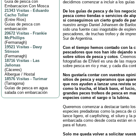
Guía de pesca con
decidimos comenzar a incluir a los guías
Embarcacion Con Mosca
21343 Visitas
-
Eduardo
De los guías de pesca y de los negoci
Cacho Toller
pesca como tiendas o servicios de alq
(
Entre Ríos
)
si conseguimos un cierto grado de par
Guías de pesca con
nuestro amigo Daniel Johansen de Bariloc
embarcación
sido una fuente casi inagotable de esplen
20672 Visitas
-
Frankie
pescadores, de truchas trofeo y de impre
McPhillips
Sur de Argentina.
(
Fermanagh
)
19521 Visitas
-
Davy
Con el tiempo hemos contado con la c
Stinson
pescadores que nos han ido dejando s
(
Fermanagh
)
sobre sitios de pesca y cotos
. Creemos
18716 Visitas
-
Las
fotografías de ElVeril es una de las mayo
Jañonas
sobre pesca en río y mar, y cada día co
(
Cáceres
)
Albergue / Hostal
Nos gustaría contar con vuestras opin
18576 Visitas
-
Turimar
sitios de pesca y esperamos que apar
(
Tarragona
)
que nos ayuden a lanzar una revista s
Guías de pesca en agua
como la trucha, el black bass, el lucio,
salada con embarcación
grandes peces trofeos de pesca en ma
especies como el sargo o la lubina.
Queremos comenzar a destacar tanto los 
especies predadoras como la pesca de ci
lance ligero, el carpfishing, el siluro y la
embarcada como desde costa están en nue
para el futuro.
Solo me queda volver a solicitar vuest