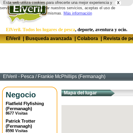
Esta web utiliza cookies para ofrecerte una mejor experiencia y
X
Idio
servicio. Al navegar o utilizar nuestros servicios, aceptas el uso de
las mismas.
Más información
ElVeril. Todos los lugares de pesca
, deporte, aventura y ocio.
ElVeril
|
Busqueda avanzada
|
Colabora
|
Revista de p
ElVeril - Pesca
/
Frankie McPhillips (Fermanagh)
Negocio
Mapa del lugar
Flatfield Flyfishing
(
Fermanagh
)
8677 Visitas
Patrick Trotter
(
Fermanagh
)
8590 Visitas