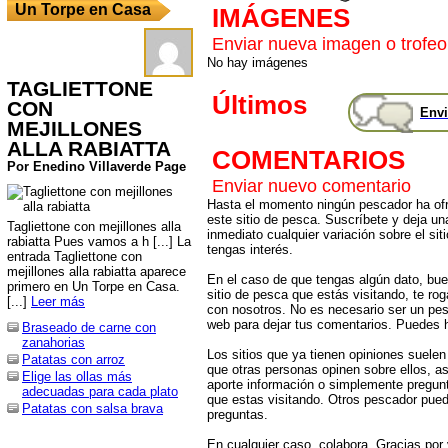
Un Torpe en Casa
IMÁGENES
Enviar nueva imagen o trofeo
No hay imágenes
TAGLIETTONE
Últimos
CON
Envi
MEJILLONES
ALLA RABIATTA
COMENTARIOS
Por Enedino Villaverde Page
Enviar nuevo comentario
Hasta el momento ningún pescador ha ofr
este sitio de pesca. Suscríbete y deja un
Tagliettone con mejillones alla
inmediato cualquier variación sobre el sit
rabiatta Pues vamos a h [...] La
tengas interés.
entrada Tagliettone con
mejillones alla rabiatta aparece
En el caso de que tengas algún dato, bu
primero en Un Torpe en Casa.
sitio de pesca que estás visitando, te r
[...]
Leer más
con nosotros. No es necesario ser un pes
web para dejar tus comentarios. Puedes ha
Braseado de carne con
zanahorias
Los sitios que ya tienen opiniones suelen
Patatas con arroz
que otras personas opinen sobre ellos, 
Elige las ollas más
aporte información o simplemente pregunt
adecuadas para cada plato
que estas visitando. Otros pescador pued
Patatas con salsa brava
preguntas.
En cualquier caso, colabora. Gracias por v