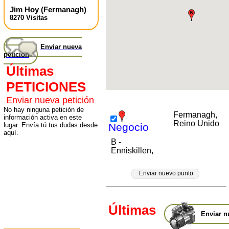
Jim Hoy
(
Fermanagh
)
8270 Visitas
Enviar nueva
petición
Últimas
PETICIONES
Enviar nueva petición
No hay ninguna petición de
Fermanagh,
información activa en este
Reino Unido
lugar. Envía tú tus dudas desde
Negocio
aquí.
B -
Enniskillen,
Enviar nuevo punto
Últimas
Enviar n