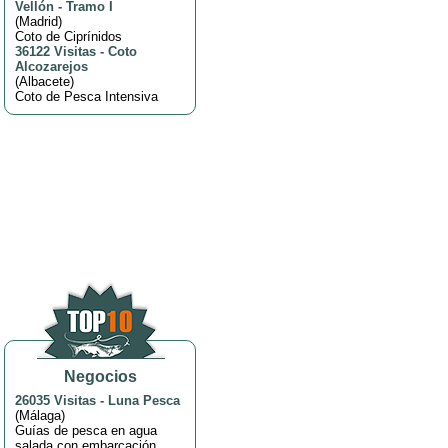
Vellón - Tramo I
(
Madrid
)
Coto de Ciprínidos
36122 Visitas
-
Coto
Alcozarejos
(
Albacete
)
Coto de Pesca Intensiva
Negocios
26035 Visitas
-
Luna Pesca
(
Málaga
)
Guías de pesca en agua
salada con embarcación