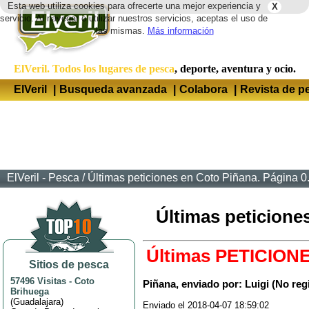
Esta web utiliza cookies para ofrecerte una mejor experiencia y
X
Idio
servicio. Al navegar o utilizar nuestros servicios, aceptas el uso de
las mismas.
Más información
ElVeril. Todos los lugares de pesca
, deporte, aventura y ocio.
ElVeril
|
Busqueda avanzada
|
Colabora
|
Revista de p
ElVeril - Pesca
/
Últimas peticiones en Coto Piñana. Página 0
Últimas peticione
Últimas PETICION
Sitios de pesca
57496 Visitas
-
Coto
Piñana, enviado por: Luigi (No reg
Brihuega
(
Guadalajara
)
Enviado el 2018-04-07 18:59:02