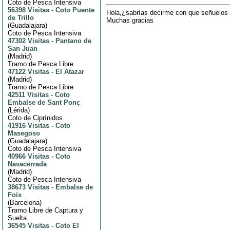
Coto de Pesca Intensiva
56398 Visitas
-
Coto Puente
Hola,¿sabrías decirme con que señuelos
de Trillo
Muchas gracias
(
Guadalajara
)
Coto de Pesca Intensiva
47302 Visitas
-
Pantano de
San Juan
(
Madrid
)
Tramo de Pesca Libre
47122 Visitas
-
El Atazar
(
Madrid
)
Tramo de Pesca Libre
42511 Visitas
-
Coto
Embalse de Sant Ponç
(
Lérida
)
Coto de Ciprínidos
41916 Visitas
-
Coto
Masegoso
(
Guadalajara
)
Coto de Pesca Intensiva
40966 Visitas
-
Coto
Navacerrada
(
Madrid
)
Coto de Pesca Intensiva
38673 Visitas
-
Embalse de
Foix
(
Barcelona
)
Tramo Libre de Captura y
Suelta
36545 Visitas
-
Coto El