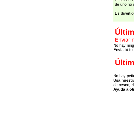
de uno no 
Es diverti
Últi
Enviar 
No hay ning
Envía tú tu
Últi
No hay peti
Usa nuestr
de pesca, rí
Ayuda a ot