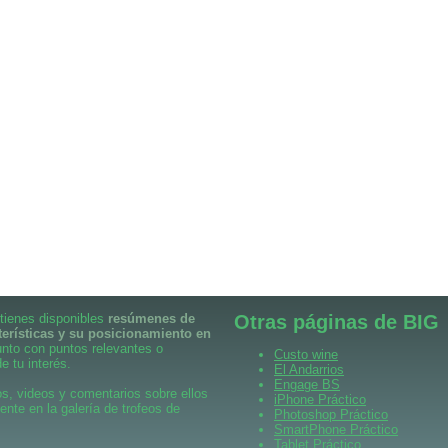
 tienes disponibles
resúmenes de
Otras páginas de BIG
terísticas y su posicionamiento en
unto con puntos relevantes o
Custo wine
e tu interés.
El Andarrios
Engage BS
s, videos y comentarios sobre ellos
iPhone Práctico
ente en la galería de trofeos de
Photoshop Práctico
SmartPhone Práctico
Tablet Práctico