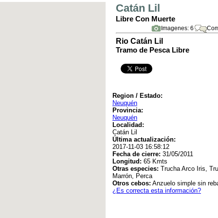
Catán Lil
Libre Con Muerte
Imagenes: 6
Com
Rio Catán Lil
Tramo de Pesca Libre
Region / Estado:
Neuquén
Provincia:
Neuquén
Localidad:
Catán Lil
Última actualización:
2017-11-03 16:58:12
Fecha de cierre:
31/05/2011
Longitud:
65 Kmts
Otras especies:
Trucha Arco Iris, Tr
Marrón, Perca
Otros cebos:
Anzuelo simple sin reb
¿Es correcta esta información?