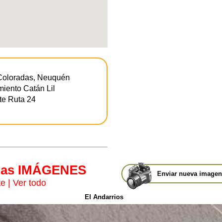
 Coloradas, Neuquén
miento Catán Lil
te Ruta 24
mas IMÁGENES
Enviar nueva imagen 
te
|
Ver todo
El Andarrios