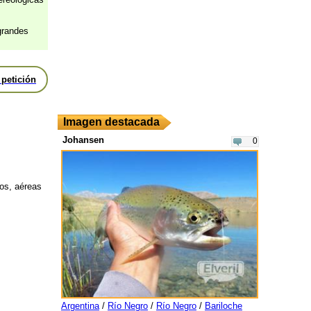
grandes
 petición
Imagen destacada
Johansen
0
os, aéreas
Argentina
/
Río Negro
/
Río Negro
/
Bariloche