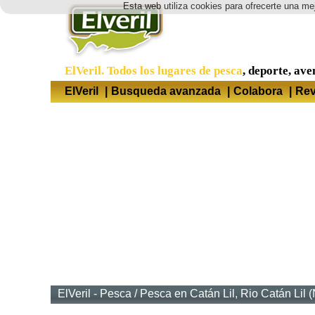
Esta web utiliza cookies para ofrecerte una mej
ElVeril. Todos los lugares de pesca
, deporte, ave
ElVeril
|
Busqueda avanzada
|
Colabora
|
Rev
ElVeril - Pesca
/
Pesca en Catán Lil, Rio Catán Lil