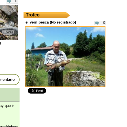
0
Trofeo
el veril pesca (No registrado)
0
l
mentario
ay que ir
tereológicas