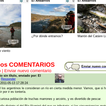
ios
El Andarrios
El Andarrios
0
0
¿Por dónde entramos?
Marrón del Catánn Li
 viento
mos COMENTARIOS
Enviar nuevo co
o
|
Enviar nuevo comentario
o sin título, enviado por: El
s
Responder
 2011-05-13 17:28:24
l los argentinos le consideran un río en cierta medida menor. Vamos, que si h
r por ir es tontería.
uriosa población de truchas marrones y arcoiris, y es divertido de pescar.
alle distinto al del Río Aluminé del que es tributario, si las circunstancias me