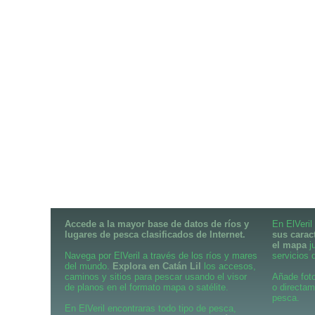
Accede a la mayor base de datos de ríos y
En ElVeril
lugares de pesca clasificados de Internet.
sus carac
el mapa
j
Navega por ElVeril a través de los ríos y mares
servicios d
del mundo.
Explora en Catán Lil
los accesos,
caminos y sitios para pescar usando el visor
Añade foto
de planos en el formato mapa o satélite.
o directam
pesca.
En ElVeril encontraras todo tipo de pesca,