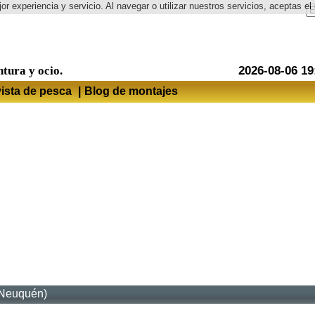
or experiencia y servicio. Al navegar o utilizar nuestros servicios, aceptas 
Idioma
ntura y ocio.
2026-08-06 19
ista de pesca
|
Blog de montajes
 (Neuquén)