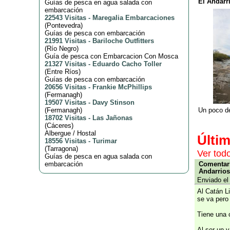
El Andarr
Guías de pesca en agua salada con
embarcación
22543 Visitas
-
Maregalia Embarcaciones
(
Pontevedra
)
Guías de pesca con embarcación
21991 Visitas
-
Bariloche Outfitters
(
Río Negro
)
Guía de pesca con Embarcacion Con Mosca
21327 Visitas
-
Eduardo Cacho Toller
(
Entre Ríos
)
Guías de pesca con embarcación
20656 Visitas
-
Frankie McPhillips
(
Fermanagh
)
19507 Visitas
-
Davy Stinson
Un poco de
(
Fermanagh
)
18702 Visitas
-
Las Jañonas
(
Cáceres
)
Albergue / Hostal
Últi
18556 Visitas
-
Turimar
(
Tarragona
)
Ver tod
Guías de pesca en agua salada con
Comentari
embarcación
Andarrio
Enviado el
Al Catán Li
se va pero i
Tiene una c
Al ser un v