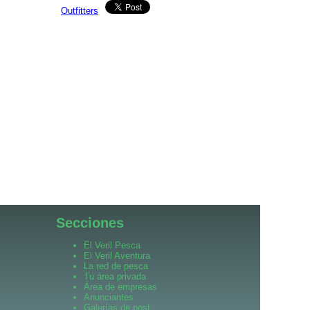
Outfitters
Secciones
El Veril Pesca
El Veril Aventura
La red de pesca
Tu área privada
Área de empresas
Anunciantes
Galerías de post