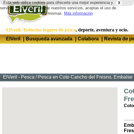
Esta web utiliza cookies para ofrecerte una mejor experiencia y
X
Idio
servicio. Al navegar o utilizar nuestros servicios, aceptas el uso de
las mismas.
Más información
ElVeril. Todos los lugares de pesca
, deporte, aventura y ocio.
ElVeril
|
Busqueda avanzada
|
Colabora
|
Revista de p
ElVeril - Pesca
/
Pesca en Coto Cancho del Fresno, Embalse 
Co
Fr
Coto
Emb
Fre