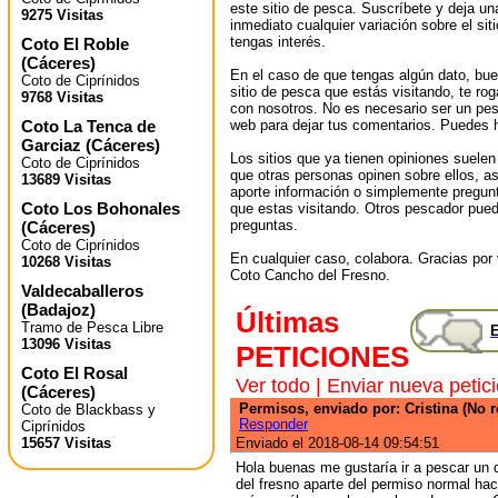
este sitio de pesca. Suscríbete y deja un
9275 Visitas
inmediato cualquier variación sobre el sit
tengas interés.
Coto El Roble
(
Cáceres
)
En el caso de que tengas algún dato, bu
Coto de Ciprínidos
sitio de pesca que estás visitando, te r
9768 Visitas
con nosotros. No es necesario ser un pes
Coto La Tenca de
web para dejar tus comentarios. Puedes ha
Garciaz
(
Cáceres
)
Los sitios que ya tienen opiniones suelen
Coto de Ciprínidos
que otras personas opinen sobre ellos, 
13689 Visitas
aporte información o simplemente pregunt
Coto Los Bohonales
que estas visitando. Otros pescador pued
preguntas.
(
Cáceres
)
Coto de Ciprínidos
En cualquier caso, colabora. Gracias por v
10268 Visitas
Coto Cancho del Fresno.
Valdecaballeros
(
Badajoz
)
Últimas
Tramo de Pesca Libre
E
13096 Visitas
PETICIONES
Coto El Rosal
Ver todo
|
Enviar nueva petic
(
Cáceres
)
Permisos, enviado por: Cristina (No r
Coto de Blackbass y
Responder
Ciprínidos
15657 Visitas
Enviado el 2018-08-14 09:54:51
Hola buenas me gustaría ir a pescar un 
del fresno aparte del permiso normal hac