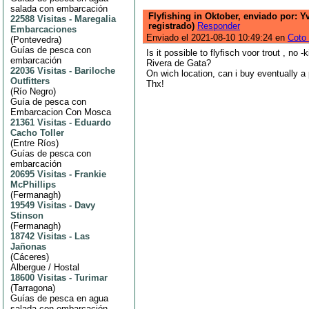
salada con embarcación
Flyfishing in Oktober, enviado por: 
22588 Visitas
-
Maregalia
registrado)
Responder
Embarcaciones
Enviado el 2021-08-10 10:49:24 en
Coto
(
Pontevedra
)
Guías de pesca con
Is it possible to flyfisch voor trout , no -ki
embarcación
Rivera de Gata?
22036 Visitas
-
Bariloche
On wich location, can i buy eventually a 
Outfitters
Thx!
(
Río Negro
)
Guía de pesca con
Embarcacion Con Mosca
21361 Visitas
-
Eduardo
Cacho Toller
(
Entre Ríos
)
Guías de pesca con
embarcación
20695 Visitas
-
Frankie
McPhillips
(
Fermanagh
)
19549 Visitas
-
Davy
Stinson
(
Fermanagh
)
18742 Visitas
-
Las
Jañonas
(
Cáceres
)
Albergue / Hostal
18600 Visitas
-
Turimar
(
Tarragona
)
Guías de pesca en agua
salada con embarcación