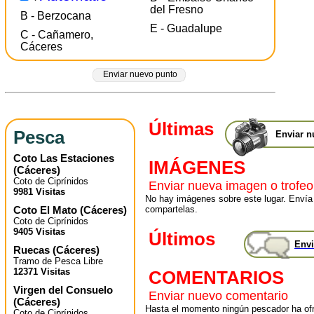
del Fresno
B - Berzocana
E - Guadalupe
C - Cañamero,
Cáceres
Enviar nuevo punto
Últimas
Pesca
Enviar n
Coto Las Estaciones
IMÁGENES
(
Cáceres
)
Coto de Ciprínidos
Enviar nueva imagen o trofeo
9981 Visitas
No hay imágenes sobre este lugar. Envía
Coto El Mato
(
Cáceres
)
compartelas.
Coto de Ciprínidos
9405 Visitas
Últimos
Envi
Ruecas
(
Cáceres
)
Tramo de Pesca Libre
12371 Visitas
COMENTARIOS
Virgen del Consuelo
Enviar nuevo comentario
(
Cáceres
)
Hasta el momento ningún pescador ha ofr
Coto de Ciprínidos