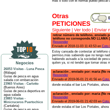
más o sólo con el normal puedo pescar.
Otras
E
PETICIONES
Siguiente
|
Ver todo
|
Enviar 
retirar número de teléfono, enviado 
teléfono no corresponde.NO LLAMA (
Responder
Enviado el 2018-11-03 11:43:53 en
Coto 
Estoy cansada de contestar al teléfono 
permiso,más sabiendo que no tengo nada
habiendo avisado a la sociedad de pesca
quiten ya, si nó tendré que tomar otras 
Negocios
26053 Visitas
-
Luna Pesca
aclaración , enviado por: maria (No r
(
Málaga
)
Responder
Guías de pesca en agua
Enviado el 2019-06-01 21:41:56 en
Coto
salada con embarcación
23965 Visitas
-
Carlotto
donde estaba el bar Los Portales, ahora
(
Buenos Aires
)
Guías de pesca deportiva en
aclaración , enviado por: maria (No r
agua salada
Responder
23883 Visitas
-
Enviado el 2019-06-01 21:42:03 en
Coto
Minicruceros Puertochico
(
Cantabria
)
donde estaba el bar Los Portales, ahora
Guías de pesca en agua