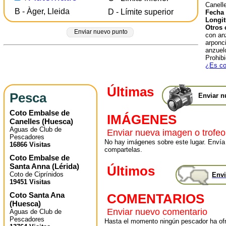
Canell
B - Àger, Lleida
D - Límite superior
Fecha 
Longit
Otros 
Enviar nuevo punto
con an
arponci
anzuelo
Prohibi
¿Es co
Últimas
Pesca
Enviar n
Coto Embalse de
IMÁGENES
Canelles
(
Huesca
)
Aguas de Club de
Enviar nueva imagen o trofeo
Pescadores
No hay imágenes sobre este lugar. Envía
16866 Visitas
compartelas.
Coto Embalse de
Santa Anna
(
Lérida
)
Últimos
Coto de Ciprínidos
Envi
19451 Visitas
Coto Santa Ana
COMENTARIOS
(
Huesca
)
Enviar nuevo comentario
Aguas de Club de
Pescadores
Hasta el momento ningún pescador ha ofr