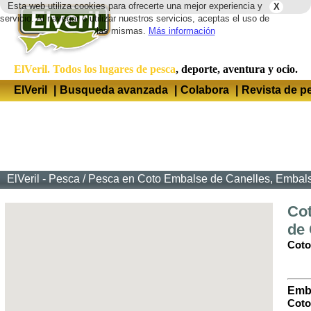
Esta web utiliza cookies para ofrecerte una mejor experiencia y
X
Idio
servicio. Al navegar o utilizar nuestros servicios, aceptas el uso de
las mismas.
Más información
ElVeril. Todos los lugares de pesca
, deporte, aventura y ocio.
ElVeril
|
Busqueda avanzada
|
Colabora
|
Revista de p
ElVeril - Pesca
/
Pesca en Coto Embalse de Canelles, Embals
Co
de 
Coto
Emba
Coto