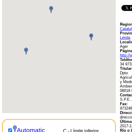
Region
Catalu
Provin
Lérida
Locali
Ager
Págin
http://
Teléfo
34 973
Titular
Dpto.
Agricu
y Medi
Ambien
08018 
Contac
S.P.E.
Fax:
97324
Direcc
direcc
Última
2017-1
Automatic
Río o 
C - Límite inferior