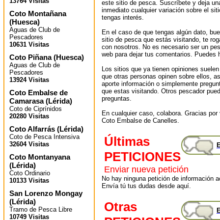
13764 Visitas
este sitio de pesca. Suscríbete y deja un
inmediato cualquier variación sobre el sit
Coto Montañana
tengas interés.
(
Huesca
)
Aguas de Club de
En el caso de que tengas algún dato, bu
Pescadores
sitio de pesca que estás visitando, te r
10631 Visitas
con nosotros. No es necesario ser un pes
web para dejar tus comentarios. Puedes ha
Coto Piñana
(
Huesca
)
Aguas de Club de
Los sitios que ya tienen opiniones suelen
Pescadores
que otras personas opinen sobre ellos, 
13924 Visitas
aporte información o simplemente pregunt
que estas visitando. Otros pescador pued
Coto Embalse de
preguntas.
Camarasa
(
Lérida
)
Coto de Ciprínidos
En cualquier caso, colabora. Gracias por v
20280 Visitas
Coto Embalse de Canelles.
Coto Alfarrás
(
Lérida
)
Coto de Pesca Intensiva
Últimas
32604 Visitas
E
PETICIONES
Coto Montanyana
(
Lérida
)
Enviar nueva petición
Coto Ordinario
No hay ninguna petición de información ac
10133 Visitas
Envía tú tus dudas desde aquí.
San Lorenzo Mongay
(
Lérida
)
Otras
Tramo de Pesca Libre
E
10749 Visitas