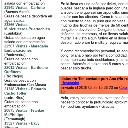
salada con embarcación
En la llosa es una caña por ticket, con e
23945 Visitas
-
Carlotto
puedes pescar a la inglesa pero con una 
(
Buenos Aires
)
anzuelo tiene que ser sin arponcillo, si
Guías de pesca deportiva en
chafar con los alicates. Como te vean l
agua salada
con muerte te cae un puro que no veas.
23866 Visitas
-
mucho dos truchas de menos de 50 cent
Minicruceros Puertochico
obligatorio devolverlo. Obligatorio llevar
(
Cantabria
)
dañarles las escamas, si no llevas sala
Guías de pesca en agua
multar. He visto algún furtivo en la llosa
salada con embarcación
desplumado entre la multa y requisar ma
22567 Visitas
-
Maregalia
Embarcaciones
Y como recomendación personal, te aco
(
Pontevedra
)
ponç, oliana o rialb por tema comodidad,
Guías de pesca con
sitios, son casi todo desfiladeros y no h
embarcación
peces. Además el ticket son 8 euros y e
22013 Visitas
-
Bariloche
pescar solo trucha.
Outfitters
(
Río Negro
)
datos río Ter, enviado por: Ana (No re
Guía de pesca con
Responder
Embarcacion Con Mosca
Enviado el 2018-03-28 15:36:20 en
Coto 
21348 Visitas
-
Eduardo
Ter
.
Cacho Toller
(
Entre Ríos
)
Hola, estoy haciendo una investigación s
Guías de pesca con
necesito conocer la profundidad aproxim
embarcación
Ter, podríais ayudarme? Gracias
20675 Visitas
-
Frankie
McPhillips
(
Fermanagh
)
19527 Visitas
-
Davy
Stinson