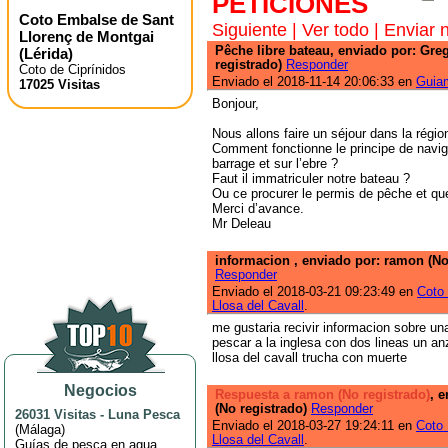
PETICIONES
Coto Embalse de Sant
Siguiente
|
Ver todo
|
Enviar 
Llorenç de Montgai
Pêche libre bateau, enviado por: Gre
(
Lérida
)
registrado)
Responder
Coto de Ciprínidos
Enviado el 2018-11-14 20:06:33 en
Guia
17025 Visitas
Bonjour,
Nous allons faire un séjour dans la régio
Comment fonctionne le principe de navig
barrage et sur l’ebre ?
Faut il immatriculer notre bateau ?
Ou ce procurer le permis de pêche et que
Merci d’avance.
Mr Deleau
informacion , enviado por: ramon (No
Responder
Enviado el 2018-03-21 09:23:49 en
Coto
Llosa del Cavall
.
me gustaria recivir informacion sobre u
pescar a la inglesa con dos lineas un anz
llosa del cavall trucha con muerte
Negocios
Respuesta a ramon (No registrado)
, 
(No registrado)
Responder
26031 Visitas
-
Luna Pesca
Enviado el 2018-03-27 19:24:11 en
Coto 
(
Málaga
)
Llosa del Cavall
.
Guías de pesca en agua