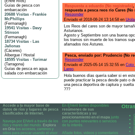
(
Entre Ríos
)
Guías de pesca con
Respuesta a eduardo (No registrado)
,
embarcación
respuesta a pesca reos rio Cares (No 
20688 Visitas
-
Frankie
Responder
McPhillips
Enviado el 2018-08-24 13:14:58 en
Urola
(
Fermanagh
)
Los Reos del cares son de mayor tamañ
19541 Visitas
-
Davy
Asturianos.
Stinson
Agosto y Septiembre son una buena opci
(
Fermanagh
)
los tramos sin muerte de los tramos sup
18734 Visitas
-
Las
afamados rios Astures.
Jañonas
(
Cáceres
)
Albergue / Hostal
Pesca, enviado por: Prudencio (No re
18595 Visitas
-
Turimar
Responder
(
Tarragona
)
Enviado el 2025-05-14 15:32:55 en
Coto
Guías de pesca en agua
Lareo
.
salada con embarcación
Hola buenos días quería saber si en est
puede practicar la pesca desde pato o de
una pesca deportiva de captura y suelta
???
Accede a la mayor base de
En ElVeril tienes disponibles
Otra
datos de ríos y lugares de pesca
resúmenes de sus
clasificados de Internet.
características y su
posicionamiento en el mapa
junto
Navega por ElVeril a través de los
con puntos relevantes o servicios
ríos y mares del mundo.
Explora
de tu interés.
en Oria
los accesos, caminos y
sitios para pescar usando el visor
Añade fotos, videos y comentarios