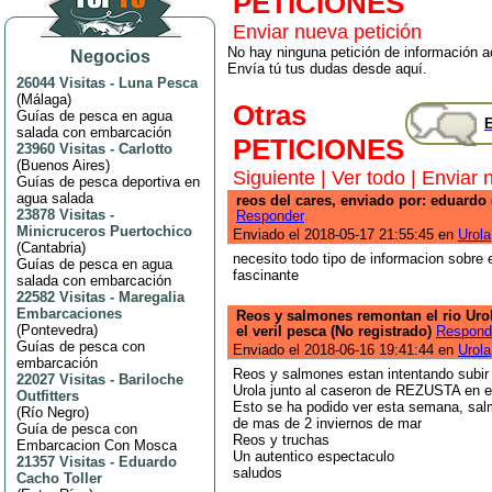
PETICIONES
Enviar nueva petición
No hay ninguna petición de información ac
Negocios
Envía tú tus dudas desde aquí.
26044 Visitas
-
Luna Pesca
(
Málaga
)
Otras
Guías de pesca en agua
E
salada con embarcación
PETICIONES
23960 Visitas
-
Carlotto
(
Buenos Aires
)
Siguiente
|
Ver todo
|
Enviar 
Guías de pesca deportiva en
agua salada
reos del cares, enviado por: eduardo 
23878 Visitas
-
Responder
Minicruceros Puertochico
Enviado el 2018-05-17 21:55:45 en
Urola
(
Cantabria
)
necesito todo tipo de informacion sobre 
Guías de pesca en agua
fascinante
salada con embarcación
22582 Visitas
-
Maregalia
Embarcaciones
Reos y salmones remontan el rio Urol
(
Pontevedra
)
el veril pesca (No registrado)
Respond
Guías de pesca con
Enviado el 2018-06-16 19:41:44 en
Urola
embarcación
Reos y salmones estan intentando subir l
22027 Visitas
-
Bariloche
Urola junto al caseron de REZUSTA en e
Outfitters
Esto se ha podido ver esta semana, sal
(
Río Negro
)
de mas de 2 inviernos de mar
Guía de pesca con
Reos y truchas
Embarcacion Con Mosca
Un autentico espectaculo
21357 Visitas
-
Eduardo
saludos
Cacho Toller