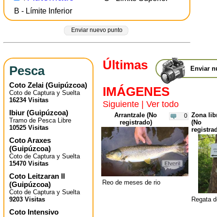
B - Límite Inferior
Enviar nuevo punto
Últimas
Pesca
Enviar n
Coto Zelai
(
Guipúzcoa
)
IMÁGENES
Coto de Captura y Suelta
16234 Visitas
Siguiente
|
Ver todo
Ibiur
(
Guipúzcoa
)
Arrantzale (No
Zona lib
0
Tramo de Pesca Libre
registrado)
(No
10525 Visitas
registra
Coto Araxes
(
Guipúzcoa
)
Coto de Captura y Suelta
15470 Visitas
Coto Leitzaran II
Reo de meses de rio
(
Guipúzcoa
)
Coto de Captura y Suelta
9203 Visitas
Regata de
Coto Intensivo