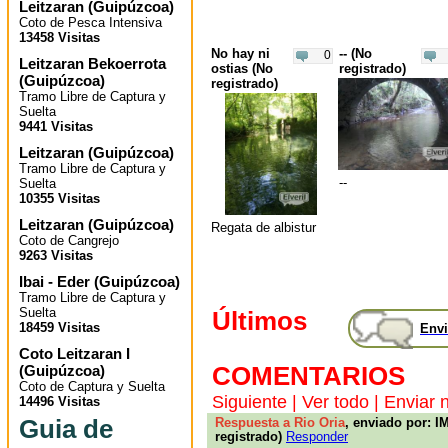
Leitzaran
(
Guipúzcoa
)
Coto de Pesca Intensiva
13458 Visitas
No hay ni
-- (No
0
Leitzaran Bekoerrota
ostias (No
registrado)
(
Guipúzcoa
)
registrado)
Tramo Libre de Captura y
Suelta
9441 Visitas
Leitzaran
(
Guipúzcoa
)
Tramo Libre de Captura y
--
Suelta
10355 Visitas
Leitzaran
(
Guipúzcoa
)
Regata de albistur
Coto de Cangrejo
9263 Visitas
Ibai - Eder
(
Guipúzcoa
)
Tramo Libre de Captura y
Suelta
Últimos
18459 Visitas
Envi
Coto Leitzaran I
COMENTARIOS
(
Guipúzcoa
)
Coto de Captura y Suelta
Siguiente
|
Ver todo
|
Enviar 
14496 Visitas
Guia de
Respuesta a Rio Oria
, enviado por: I
registrado)
Responder