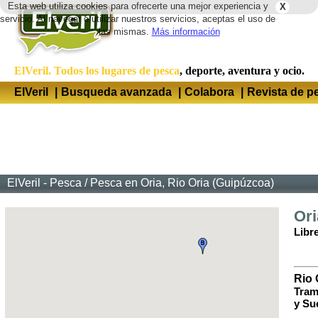
Esta web utiliza cookies para ofrecerte una mejor experiencia y
X
Idio
servicio. Al navegar o utilizar nuestros servicios, aceptas el uso de
las mismas.
Más información
ElVeril. Todos los lugares de pesca
, deporte, aventura y ocio.
ElVeril
|
Busqueda avanzada
|
Colabora
|
Revista de p
ElVeril - Pesca
/
Pesca en Oria, Rio Oria (Guipúzcoa)
Ori
Libr
Rio 
Tram
y Su