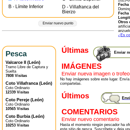
2025-0
Fecha 
B - Límite Inferior
D - Villafranca del
Doming
Bierzo
Fecha 
Longit
Otros 
Enviar nuevo punto
artific
anzuel
¿Es co
Últimas
Pesca
Enviar n
Valcarce II
(
León
)
IMÁGENES
Tramo Libre de Captura y
Suelta
Enviar nueva imagen o trofeo
7808 Visitas
No hay imágenes sobre este lugar. Envía
Coto Villafranca
(
León
)
compartelas.
Coto Ordinario
12339 Visitas
Últimos
Envi
Coto Pereje
(
León
)
Coto Ordinario
10565 Visitas
COMENTARIOS
Coto Burbia
(
León
)
Enviar nuevo comentario
Coto Ordinario
Hasta el momento ningún pescador ha ofr
10253 Visitas
este sitio de pesca. Suscríbete y deja un