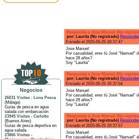
Respuesta a Jose Manuel (No registr
por: Laurita (No registrado)
Responde
Enviado el 2025-05-25 20:37:47
Jose Manuel:
Por casualidad, eres tú José "Namuel" 
hace 28 años?
Soy "Laurita"
Respuesta a Jose Manuel (No registr
por: Laurita (No registrado)
Responde
Enviado el 2025-05-25 20:37:54
Negocios
Jose Manuel:
Por casualidad, eres tú José "Namuel" 
26031 Visitas
-
Luna Pesca
hace 28 años?
(
Málaga
)
Soy "Laurita"
Guías de pesca en agua
salada con embarcación
Respuesta a Jose Manuel (No registr
23945 Visitas
-
Carlotto
por: Laurita (No registrado)
Responde
(
Buenos Aires
)
Guías de pesca deportiva en
Enviado el 2025-05-25 20:37:57
agua salada
Jose Manuel:
23866 Visitas
-
Por casualidad, eres tú José "Namuel" 