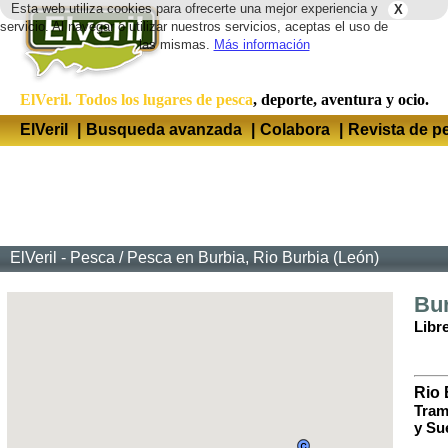
Esta web utiliza cookies para ofrecerte una mejor experiencia y
X
Idio
servicio. Al navegar o utilizar nuestros servicios, aceptas el uso de
las mismas.
Más información
ElVeril. Todos los lugares de pesca
, deporte, aventura y ocio.
ElVeril
|
Busqueda avanzada
|
Colabora
|
Revista de p
ElVeril - Pesca
/
Pesca en Burbia, Rio Burbia (León)
Bu
Libr
Rio 
Tram
y Su