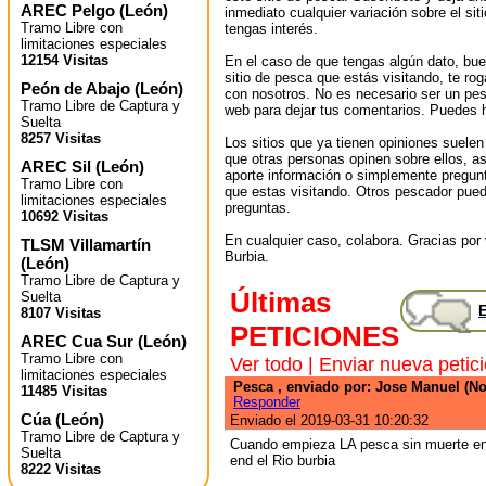
AREC Pelgo
(
León
)
inmediato cualquier variación sobre el sit
Tramo Libre con
tengas interés.
limitaciones especiales
12154 Visitas
En el caso de que tengas algún dato, bu
sitio de pesca que estás visitando, te r
Peón de Abajo
(
León
)
con nosotros. No es necesario ser un pes
Tramo Libre de Captura y
web para dejar tus comentarios. Puedes ha
Suelta
8257 Visitas
Los sitios que ya tienen opiniones suelen
que otras personas opinen sobre ellos, 
AREC Sil
(
León
)
aporte información o simplemente pregunt
Tramo Libre con
que estas visitando. Otros pescador pued
limitaciones especiales
preguntas.
10692 Visitas
En cualquier caso, colabora. Gracias por v
TLSM Villamartín
Burbia.
(
León
)
Tramo Libre de Captura y
Últimas
Suelta
E
8107 Visitas
PETICIONES
AREC Cua Sur
(
León
)
Tramo Libre con
Ver todo
|
Enviar nueva petic
limitaciones especiales
Pesca , enviado por: Jose Manuel (No
11485 Visitas
Responder
Cúa
(
León
)
Enviado el 2019-03-31 10:20:32
Tramo Libre de Captura y
Cuando empieza LA pesca sin muerte end 
Suelta
end el Rio burbia
8222 Visitas