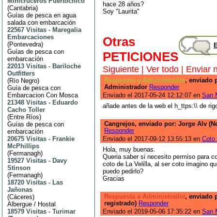
Minicruceros Puertochico
hace 28 años?
(
Cantabria
)
Soy "Laurita"
Guías de pesca en agua
salada con embarcación
22567 Visitas
-
Maregalia
Embarcaciones
Otras
(
Pontevedra
)
E
Guías de pesca con
PETICIONES
embarcación
22013 Visitas
-
Bariloche
Siguiente
|
Ver todo
|
Enviar 
Outfitters
Respuesta a Administrador
, enviado 
(
Río Negro
)
Administrador
Responder
Guía de pesca con
Embarcacion Con Mosca
Enviado el 2017-05-24 12:12:07 en
San M
21348 Visitas
-
Eduardo
añade antes de la web el h_ttps:\\ de rigo
Cacho Toller
(
Entre Ríos
)
Cangrejos, enviado por: Jorge Alv (No
Guías de pesca con
Responder
embarcación
20675 Visitas
-
Frankie
Enviado el 2017-09-12 13:55:13 en
Coto 
McPhillips
Hola, muy buenas.
(
Fermanagh
)
Queria saber si necesito permiso para co
19527 Visitas
-
Davy
coto de La Velilla, al ser coto imagino q
Stinson
puedo pedirlo?
(
Fermanagh
)
Gracias
18720 Visitas
-
Las
Jañonas
Respuesta a Administrador
, enviado 
(
Cáceres
)
registrado)
Responder
Albergue / Hostal
18579 Visitas
-
Turimar
Enviado el 2019-05-06 17:35:22 en
San M