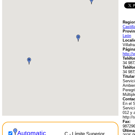
Region
Castill
Provin
León
Locali
Villafr
Págin
http://
Teléfo
34 987
Teléfo
34 987
Titular
Servici
Ambien
Peregr
Múltip
Contac
En el S
Servici
012 y 
http://
Fax:
98729
Última
Automatic
C - Límite Superior