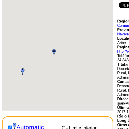
Region
Comuni
Provin
Navarr
Locali
Aribe
Págin
http:/
Teléfo
34 848
Titular
Depart
Rural,
Admini
Contac
Depart
Rural,
Admini
Direcc
sian@n
Última
2017-1
Río o 
Longit
Otros 
Automatic
C - Límite Inferior