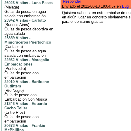
Responder
26026 Visitas
-
Luna Pesca
Enviado el 2022-08-13 19:04:57 en
Eugi
.
(
Málaga
)
Guías de pesca en agua
Quisiera saber si en este embalse de eu
salada con embarcación
en algún lugar en concreto obviamente s
23942 Visitas
-
Carlotto
para el consumo gracias
(
Buenos Aires
)
Guías de pesca deportiva en
agua salada
23859 Visitas
-
Minicruceros Puertochico
(
Cantabria
)
Guías de pesca en agua
salada con embarcación
22562 Visitas
-
Maregalia
Embarcaciones
(
Pontevedra
)
Guías de pesca con
embarcación
22010 Visitas
-
Bariloche
Outfitters
(
Río Negro
)
Guía de pesca con
Embarcacion Con Mosca
21346 Visitas
-
Eduardo
Cacho Toller
(
Entre Ríos
)
Guías de pesca con
embarcación
20673 Visitas
-
Frankie
McPhillips