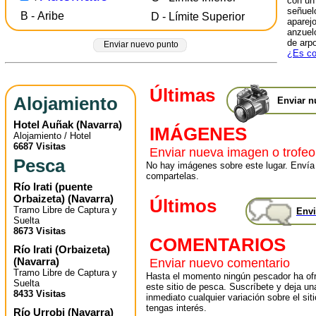
con un
señuelo
B - Aribe
D - Límite Superior
aparej
anzuelo
de arpo
Enviar nuevo punto
¿Es co
Últimas
Alojamiento
Enviar n
Hotel Auñak
(
Navarra
)
IMÁGENES
Alojamiento / Hotel
6687 Visitas
Enviar nueva imagen o trofeo
Pesca
No hay imágenes sobre este lugar. Envía
compartelas.
Río Irati (puente
Orbaizeta)
(
Navarra
)
Últimos
Tramo Libre de Captura y
Envi
Suelta
8673 Visitas
COMENTARIOS
Río Irati (Orbaizeta)
(
Navarra
)
Enviar nuevo comentario
Tramo Libre de Captura y
Hasta el momento ningún pescador ha ofr
Suelta
este sitio de pesca. Suscríbete y deja un
8433 Visitas
inmediato cualquier variación sobre el sit
tengas interés.
Río Urrobi
(
Navarra
)