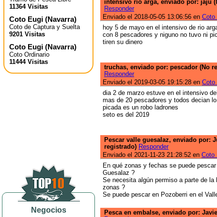
intensivo rio arga, enviado por: jaju 
11364 Visitas
Responder
Enviado el 2018-05-05 13:06:56 en
Coto
Coto Eugi
(
Navarra
)
Coto de Captura y Suelta
hoy 5 de mayo en el intensivo de rio ar
9201 Visitas
con 8 pescadores y niguno no tuvo ni pi
tiren su dinero
Coto Eugi
(
Navarra
)
Coto Ordinario
11444 Visitas
truchas, enviado por: pescador (No re
Responder
Enviado el 2019-03-05 19:15:28 en
Coto
dia 2 de marzo estuve en el intensivo de
mas de 20 pescadores y todos decian lo
picada es un robo ladrones
seto es del 2019
Pescar valle guesalaz, enviado por: 
registrado)
Responder
Enviado el 2021-11-23 21:28:52 en
Coto 
En qué zonas y fechas se puede pescar 
Guesalaz ?
Se necesita algún permiso a parte de la 
zonas ?
Se puede pescar en Pozoberri en el Val
Negocios
Pesca en embalse, enviado por: Javie