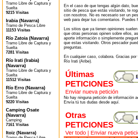
Tramo Libre de Captura y
En el caso de que tengas algún dato, bu
Suelta
sitio de pesca que estás visitando, te r
9215 Visitas
con nosotros. No es necesario ser un pes
web para dejar tus comentarios. Puedes ha
Irabia
(
Navarra
)
Tramo de Pesca Libre
Los sitios que ya tienen opiniones suelen
11153 Visitas
que otras personas opinen sobre ellos, 
Río Zatoia
(
Navarra
)
aporte información o simplemente pregunt
que estas visitando. Otros pescador pued
Tramo Libre de Captura y
preguntas.
Suelta
7281 Visitas
En cualquier caso, colabora. Gracias por v
Río Irati (Irabia)
Río Irati (Aribe).
(
Navarra
)
Tramo Libre de Captura y
Últimas
Suelta
E
11512 Visitas
PETICIONES
Río Erro
(
Navarra
)
Enviar nueva petición
Tramo Libre de Captura y
Suelta
No hay ninguna petición de información ac
9220 Visitas
Envía tú tus dudas desde aquí.
Camping Osate
Otras
(
Navarra
)
E
Camping
PETICIONES
7161 Visitas
Ver todo
|
Enviar nueva petic
Itoiz
(
Navarra
)
Tramo de Pesca Libre