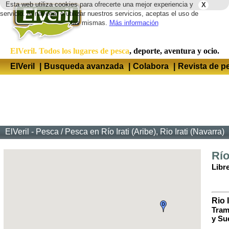
Esta web utiliza cookies para ofrecerte una mejor experiencia y
X
Idio
servicio. Al navegar o utilizar nuestros servicios, aceptas el uso de
las mismas.
Más información
ElVeril. Todos los lugares de pesca
, deporte, aventura y ocio.
ElVeril
|
Busqueda avanzada
|
Colabora
|
Revista de p
ElVeril - Pesca
/
Pesca en Río Irati (Aribe), Rio Irati (Navarra)
Río
Libr
Rio I
Tram
y Su