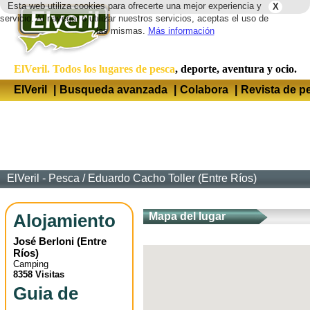
Esta web utiliza cookies para ofrecerte una mejor experiencia y
X
Idio
servicio. Al navegar o utilizar nuestros servicios, aceptas el uso de
las mismas.
Más información
ElVeril. Todos los lugares de pesca
, deporte, aventura y ocio.
ElVeril
|
Busqueda avanzada
|
Colabora
|
Revista de p
ElVeril - Pesca
/
Eduardo Cacho Toller (Entre Ríos)
Alojamiento
Mapa del lugar
José Berloni
(
Entre
Ríos
)
Camping
8358 Visitas
Guia de