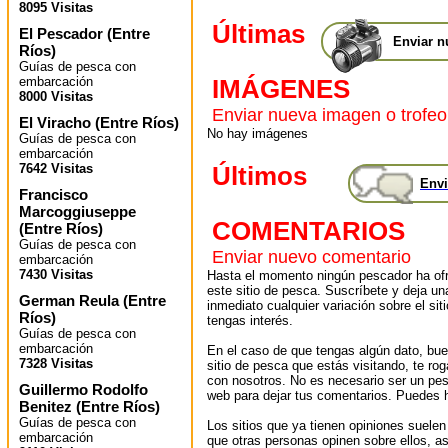
8095 Visitas
Últimas
El Pescador
(
Entre
Enviar n
Ríos
)
Guías de pesca con
embarcación
IMÁGENES
8000 Visitas
Enviar nueva imagen o trofeo
El Viracho
(
Entre Ríos
)
No hay imágenes
Guías de pesca con
embarcación
7642 Visitas
Últimos
Envi
Francisco
Marcoggiuseppe
COMENTARIOS
(
Entre Ríos
)
Guías de pesca con
Enviar nuevo comentario
embarcación
7430 Visitas
Hasta el momento ningún pescador ha ofr
este sitio de pesca. Suscríbete y deja un
German Reula
(
Entre
inmediato cualquier variación sobre el sit
Ríos
)
tengas interés.
Guías de pesca con
embarcación
En el caso de que tengas algún dato, bu
7328 Visitas
sitio de pesca que estás visitando, te r
con nosotros. No es necesario ser un pes
Guillermo Rodolfo
web para dejar tus comentarios. Puedes ha
Benitez
(
Entre Ríos
)
Guías de pesca con
Los sitios que ya tienen opiniones suelen
embarcación
que otras personas opinen sobre ellos, 