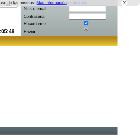
Regístrate
|
Recuperar contraseña
el uso de las mismas.
Más información
X
Nick o email
Contraseña
Recordarme
:05:48
Enviar