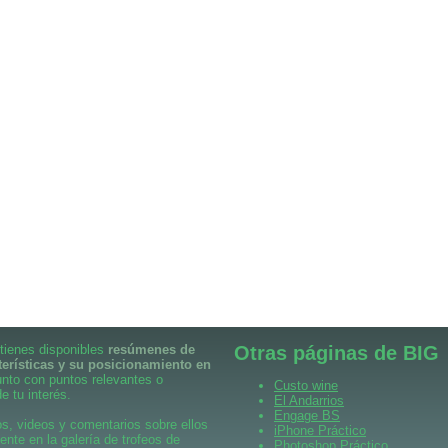
 tienes disponibles
resúmenes de
Otras páginas de BIG
terísticas y su posicionamiento en
unto con puntos relevantes o
Custo wine
e tu interés.
El Andarrios
Engage BS
s, videos y comentarios sobre ellos
iPhone Práctico
ente en la galería de trofeos de
Photoshop Práctico