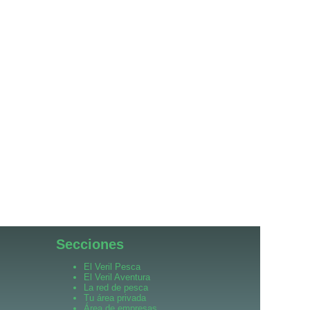
Secciones
El Veril Pesca
El Veril Aventura
La red de pesca
Tu área privada
Área de empresas