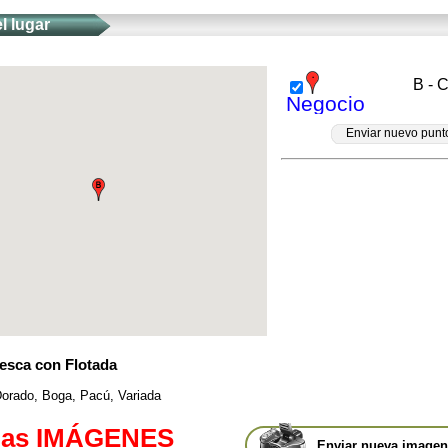
l lugar
B - 
Negocio
Enviar nuevo punt
esca con Flotada
orado, Boga, Pacú, Variada
mas IMÁGENES
Enviar nueva imagen 