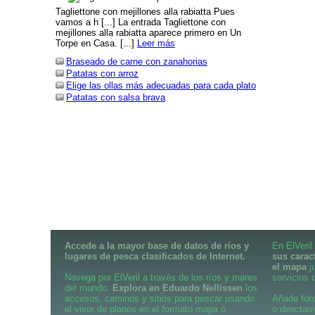
Tagliettone con mejillones alla rabiatta Pues
vamos a h [...] La entrada Tagliettone con
mejillones alla rabiatta aparece primero en Un
Torpe en Casa. [...]
Leer más
Braseado de carne con zanahorias
Patatas con arroz
Elige las ollas más adecuadas para cada plato
Patatas con salsa brava
Accede a la mayor base de datos de ríos y
En ElVeril
lugares de pesca clasificados de Internet.
sus carac
el mapa
j
Navega por ElVeril a través de los ríos y mares
servicios d
del mundo.
Explora en Eduardo Nellissen
los
accesos, caminos y sitios para pescar usando
Añade foto
el visor de planos en el formato mapa o
o directam