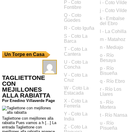
P - Coto
i - Coto Vilde
Fontibre
j - Coto Vilde
Q - Coto
k - Embalse
Güedes
del Ebro
R - Coto Iguña
l - La Cohilla
S - Coto La
m - Matahoz
Barca
n - Mediajo
T - Coto La
Cantera
Un Torpe en Casa
o - Río
Besaya
U - Coto La
Concha
p - Río
Bisueña
V - Coto La
TAGLIETTONE
Cruz
q - Río Ebro
CON
W - Coto La
MEJILLONES
r - Río Los
Estacada
Llares
ALLA RABIATTA
Por Enedino Villaverde Page
X - Coto La
s - Río
Ferrería
Mortera
Y - Coto La
t - Río Nansa
Tagliettone con mejillones alla
India
rabiatta Pues vamos a h [...] La
u - Río
Z - Coto La
entrada Tagliettone con
Pisueña
mejillones alla rabiatta aparece
Reguera