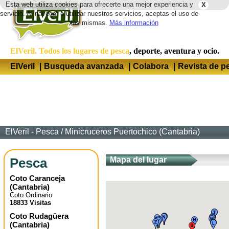
Esta web utiliza cookies para ofrecerte una mejor experiencia y
X
Idio
servicio. Al navegar o utilizar nuestros servicios, aceptas el uso de
las mismas.
Más información
ElVeril. Todos los lugares de pesca
, deporte, aventura y ocio.
ElVeril
|
Busqueda avanzada
|
Colabora
|
Revista de p
ElVeril - Pesca
/
Minicruceros Puertochico (Cantabria)
Pesca
Mapa del lugar
Coto Caranceja
(
Cantabria
)
Coto Ordinario
18833 Visitas
Coto Rudagüera
(
Cantabria
)