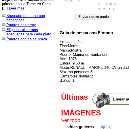
v - Torina -
primero en Un Torpe en Casa.
[...]
Leer más
mediajo
Braseado de carne con
Enviar nuevo punto
zanahorias
Patatas con arroz
Elige las ollas más
Guía de pesca con Flotada
adecuadas para cada plato
Patatas con salsa brava
Embarcación:
Tipo:Motor
Marca:Mistral
Puerto: Marina de Santander
Año: 1978
Eslora: 9,60 m
Motor:RENAULT MARINE 146 CV unidad
Máximo personas:8
Camarotes dobles:2
Baños: 1
Últimas
Enviar n
IMÁGENES
Ver todo
adrian gutierrez
0