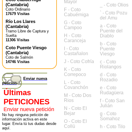
Mayor
(
Cantabria
)
_ - Coto Olios
Coto Ordinario
F - Coto
` - Coto Pozu
17679 Visitas
Cabuérniga
del Amu
Río Los Llares
G - Coto
a - Coto
(
Cantabria
)
Campoo
Puente del
Tramo Libre de Captura y
H - Coto
Suelta
Diablo
11306 Visitas
Caranceja
b - Coto
Coto Puente Viesgo
I - Coto
Puente
(
Cantabria
)
Castañalon
Viesgo
Coto de Salmón
J - Coto Cofría
c - Coto
14746 Visitas
Riolangos
K - Coto
Correpoco
d - Coto
Enviar nueva
Rozadio
L - Coto
petición
Covanchón
e - Coto
Últimas
Rudagüera
M - Coto Dos
PETICIONES
Rios
f - Coto San
Julián
N - Coto El
Enviar nueva petición
Bejar
g - Coto
No hay ninguna petición de
Somahoz
información activa en este
O - Coto El
lugar. Envía tú tus dudas desde
Collú
h - Coto Tilo
aquí.