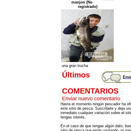
manjon (No
registrado)
una gran trucha
Últimos
Envi
COMENTARIOS
Enviar nuevo comentario
Hasta el momento ningún pescador ha ofr
este sitio de pesca. Suscríbete y deja un
inmediato cualquier variación sobre el sit
tengas interés.
En el caso de que tengas algún dato, bu
sitio de pesca que estás visitando, te r