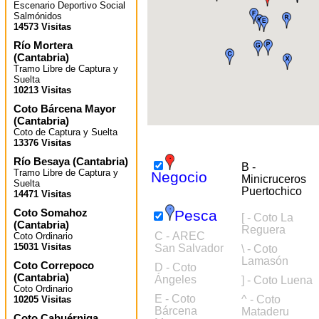
Escenario Deportivo Social
Salmónidos
14573 Visitas
Río Mortera
(
Cantabria
)
Tramo Libre de Captura y
Suelta
10213 Visitas
Coto Bárcena Mayor
(
Cantabria
)
Coto de Captura y Suelta
13376 Visitas
Río Besaya
(
Cantabria
)
B -
Tramo Libre de Captura y
Negocio
Minicruceros
Suelta
Puertochico
14471 Visitas
Coto Somahoz
Pesca
[ - Coto La
(
Cantabria
)
Reguera
C - AREC
Coto Ordinario
15031 Visitas
San Salvador
\ - Coto
Lamasón
Coto Correpoco
D - Coto
(
Cantabria
)
Ángeles
] - Coto Luena
Coto Ordinario
E - Coto
^ - Coto
10205 Visitas
Bárcena
Mataderu
Coto Cabuérniga