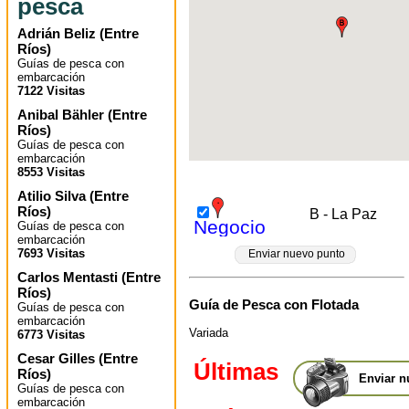
pesca
Adrián Beliz
(
Entre
Ríos
)
Guías de pesca con
embarcación
7122 Visitas
Anibal Bähler
(
Entre
Ríos
)
Guías de pesca con
embarcación
8553 Visitas
Atilio Silva
(
Entre
Ríos
)
B - La Paz
Negocio
Guías de pesca con
embarcación
7693 Visitas
Enviar nuevo punto
Carlos Mentasti
(
Entre
Ríos
)
Guía de Pesca con Flotada
Guías de pesca con
embarcación
Variada
6773 Visitas
Cesar Gilles
(
Entre
Últimas
Ríos
)
Enviar n
Guías de pesca con
embarcación