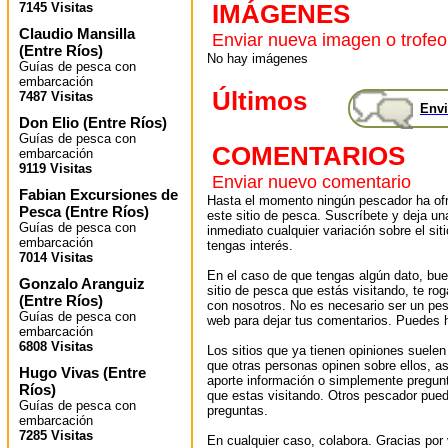
IMÁGENES
7145 Visitas
Claudio Mansilla
Enviar nueva imagen o trofeo
(
Entre Ríos
)
No hay imágenes
Guías de pesca con
embarcación
Últimos
7487 Visitas
Envi
Don Elio
(
Entre Ríos
)
Guías de pesca con
COMENTARIOS
embarcación
9119 Visitas
Enviar nuevo comentario
Fabian Excursiones de
Hasta el momento ningún pescador ha ofr
Pesca
(
Entre Ríos
)
este sitio de pesca. Suscríbete y deja un
Guías de pesca con
inmediato cualquier variación sobre el sit
embarcación
tengas interés.
7014 Visitas
En el caso de que tengas algún dato, bu
Gonzalo Aranguiz
sitio de pesca que estás visitando, te r
(
Entre Ríos
)
con nosotros. No es necesario ser un pes
Guías de pesca con
web para dejar tus comentarios. Puedes ha
embarcación
6808 Visitas
Los sitios que ya tienen opiniones suelen
que otras personas opinen sobre ellos, 
Hugo Vivas
(
Entre
aporte información o simplemente pregunt
Ríos
)
que estas visitando. Otros pescador pued
Guías de pesca con
preguntas.
embarcación
7285 Visitas
En cualquier caso, colabora. Gracias por v