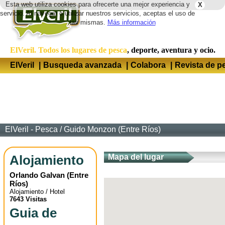
Esta web utiliza cookies para ofrecerte una mejor experiencia y
X
Idio
servicio. Al navegar o utilizar nuestros servicios, aceptas el uso de
las mismas.
Más información
ElVeril. Todos los lugares de pesca
, deporte, aventura y ocio.
ElVeril
|
Busqueda avanzada
|
Colabora
|
Revista de p
ElVeril - Pesca
/
Guido Monzon (Entre Ríos)
Alojamiento
Mapa del lugar
Orlando Galvan
(
Entre
Ríos
)
Alojamiento / Hotel
7643 Visitas
Guia de