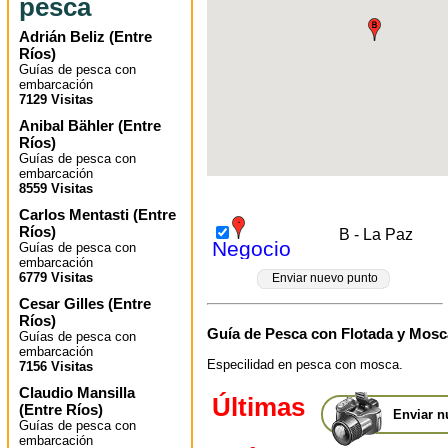
pesca
Adrián Beliz
(
Entre
Ríos
)
Guías de pesca con
embarcación
7129 Visitas
Anibal Bähler
(
Entre
Ríos
)
Guías de pesca con
embarcación
8559 Visitas
Carlos Mentasti
(
Entre
Ríos
)
B - La Paz
Negocio
Guías de pesca con
embarcación
6779 Visitas
Enviar nuevo punto
Cesar Gilles
(
Entre
Ríos
)
Guía de Pesca con Flotada y Mosc
Guías de pesca con
embarcación
Especilidad en pesca con mosca.
7156 Visitas
Claudio Mansilla
Últimas
(
Entre Ríos
)
Enviar n
Guías de pesca con
embarcación