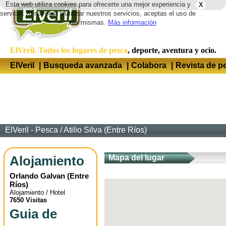
Esta web utiliza cookies para ofrecerte una mejor experiencia y
X
Idio
servicio. Al navegar o utilizar nuestros servicios, aceptas el uso de
las mismas.
Más información
ElVeril. Todos los lugares de pesca
, deporte, aventura y ocio.
ElVeril
|
Busqueda avanzada
|
Colabora
|
Revista de p
ElVeril - Pesca
/
Atilio Silva (Entre Ríos)
Alojamiento
Mapa del lugar
Orlando Galvan
(
Entre
Ríos
)
Alojamiento / Hotel
7650 Visitas
Guia de