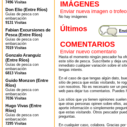
IMÁGENES
7496 Visitas
Don Elio
(
Entre Ríos
)
Enviar nueva imagen o trofeo
Guías de pesca con
No hay imágenes
embarcación
9131 Visitas
Últimos
Fabian Excursiones de
Envi
Pesca
(
Entre Ríos
)
Guías de pesca con
COMENTARIOS
embarcación
7019 Visitas
Enviar nuevo comentario
Gonzalo Aranguiz
Hasta el momento ningún pescador ha ofr
(
Entre Ríos
)
este sitio de pesca. Suscríbete y deja un
Guías de pesca con
inmediato cualquier variación sobre el sit
embarcación
tengas interés.
6813 Visitas
En el caso de que tengas algún dato, bu
Guido Monzon
(
Entre
sitio de pesca que estás visitando, te r
Ríos
)
con nosotros. No es necesario ser un pes
Guías de pesca con
web para dejar tus comentarios. Puedes ha
embarcación
7036 Visitas
Los sitios que ya tienen opiniones suelen
que otras personas opinen sobre ellos, 
Hugo Vivas
(
Entre
aporte información o simplemente pregunt
Ríos
)
que estas visitando. Otros pescador pued
Guías de pesca con
preguntas.
embarcación
7295 Visitas
En cualquier caso, colabora. Gracias por v