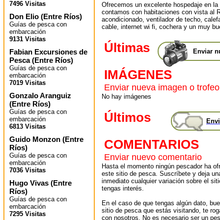
7496 Visitas
Ofrecemos un excelente hospedaje en la “
contamos con habitaciones con vista al R
Don Elio
(
Entre Ríos
)
acondicionado, ventilador de techo, calefa
Guías de pesca con
cable, internet wi fi, cochera y un muy bu
embarcación
9131 Visitas
Últimas
Enviar n
Fabian Excursiones de
Pesca
(
Entre Ríos
)
Guías de pesca con
IMÁGENES
embarcación
7019 Visitas
Enviar nueva imagen o trofeo
Gonzalo Aranguiz
No hay imágenes
(
Entre Ríos
)
Guías de pesca con
Últimos
embarcación
Envi
6813 Visitas
Guido Monzon
(
Entre
COMENTARIOS
Ríos
)
Guías de pesca con
Enviar nuevo comentario
embarcación
Hasta el momento ningún pescador ha ofr
7036 Visitas
este sitio de pesca. Suscríbete y deja un
inmediato cualquier variación sobre el sit
Hugo Vivas
(
Entre
tengas interés.
Ríos
)
Guías de pesca con
En el caso de que tengas algún dato, bu
embarcación
sitio de pesca que estás visitando, te r
7295 Visitas
con nosotros. No es necesario ser un pes