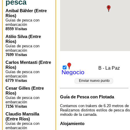
pesca
Anibal Bähler
(
Entre
Ríos
)
Guías de pesca con
embarcación
8559 Visitas
Atilio Silva
(
Entre
Ríos
)
Guías de pesca con
embarcación
7699 Visitas
Carlos Mentasti
(
Entre
Ríos
)
B - La Paz
Negocio
Guías de pesca con
embarcación
6779 Visitas
Enviar nuevo punto
Cesar Gilles
(
Entre
Ríos
)
Guía de Pesca con Flotada
Guías de pesca con
embarcación
Contamos con trakers de 6.20 metros de
7156 Visitas
Realizamos distintos estilos de pesca di
Claudio Mansilla
método de la carnada.
(
Entre Ríos
)
Alojamiento
Guías de pesca con
embarcación