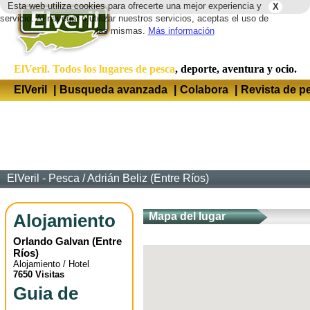
Esta web utiliza cookies para ofrecerte una mejor experiencia y
X
Idio
servicio. Al navegar o utilizar nuestros servicios, aceptas el uso de
las mismas.
Más información
ElVeril. Todos los lugares de pesca
, deporte, aventura y ocio.
ElVeril
|
Busqueda avanzada
|
Colabora
|
Revista de p
ElVeril - Pesca
/
Adrián Beliz (Entre Ríos)
Alojamiento
Mapa del lugar
Orlando Galvan
(
Entre
Ríos
)
Alojamiento / Hotel
7650 Visitas
Guia de