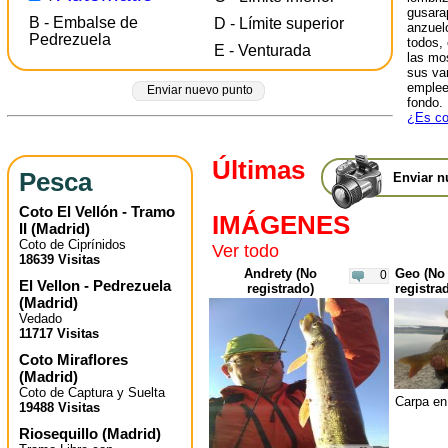
gusara
B - Embalse de
D - Límite superior
anzuelo
Pedrezuela
todos,
E - Venturada
las mo
sus va
emplee
Enviar nuevo punto
fondo.
¿Es co
Últimas
Pesca
Enviar n
Coto El Vellón - Tramo
IMÁGENES
II
(
Madrid
)
Coto de Ciprínidos
Ver todo
18639 Visitas
Andrety (No
Geo (No
0
El Vellon - Pedrezuela
registrado)
registra
(
Madrid
)
Vedado
11717 Visitas
Coto Miraflores
(
Madrid
)
Coto de Captura y Suelta
Carpa en
19488 Visitas
Riosequillo
(
Madrid
)