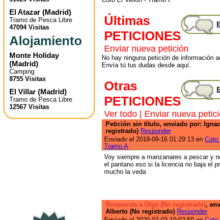
El Atazar
(
Madrid
)
Últimas
Tramo de Pesca Libre
E
47094 Visitas
PETICIONES
Alojamiento
Enviar nueva petición
Monte Holiday
No hay ninguna petición de información ac
(
Madrid
)
Envía tú tus dudas desde aquí.
Camping
8755 Visitas
Otras
E
El Villar
(
Madrid
)
PETICIONES
Tramo de Pesca Libre
12567 Visitas
Ver todo
|
Enviar nueva petic
Petición sin título, enviado por: Igna
registrado)
Responder
Enviado el 2018-09-16 01:29:13 en
Coto 
Tramo A
.
Voy siempre a manzanares a pescar y n
el pantano eso si la licencia no baja el 
mucho la veda
Respuesta a Olga (No registrado)
, en
Alberto (No registrado)
Responder
Enviado el 2020-02-03 10:02:50 en
Coto 