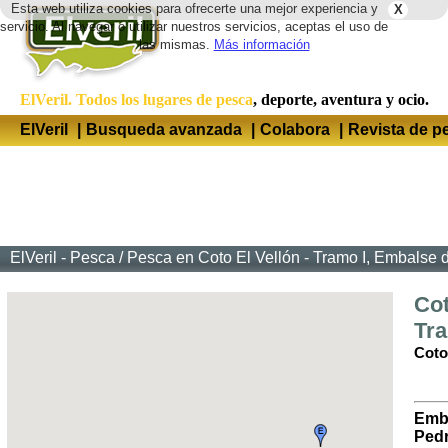
Esta web utiliza cookies para ofrecerte una mejor experiencia y
X
Idio
servicio. Al navegar o utilizar nuestros servicios, aceptas el uso de
las mismas.
Más información
ElVeril. Todos los lugares de pesca
, deporte, aventura y ocio.
ElVeril
|
Busqueda avanzada
|
Colabora
|
Revista de p
ElVeril - Pesca
/
Pesca en Coto El Vellón - Tramo I, Embalse 
Cot
Tra
Coto
Emb
Pedr