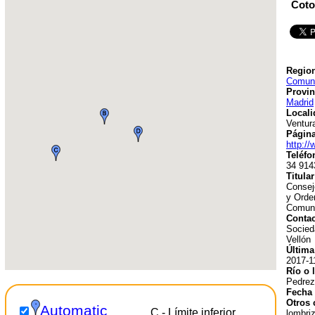
Coto
Region
Comuni
Provin
Madrid
Locali
Ventur
Págin
http:/
Teléfo
34 914
Titular
Consej
y Orden
Comuni
Contac
Socied
Vellón
Última
2017-1
Río o 
Pedrez
Fecha 
Otros 
Automatic
C - Límite inferior
lombriz