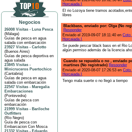
Horcajada I
.
El rio Lozoya tiene tramos acotados,ent
libres
Negocios
Blackbass, enviado por: Olga (No reg
26008 Visitas
-
Luna Pesca
Responder
(
Málaga
)
Enviado el 2019-09-07 18:11:40 en
Coto 
Guías de pesca en agua
Horcajada I
.
salada con embarcación
Se puede pescar black bass en el Rio L
23927 Visitas
-
Carlotto
algún permiso además de la licencia ah
(
Buenos Aires
)
Guías de pesca deportiva en
agua salada
Cuando se repuebla o no , enviado po
23845 Visitas
-
martines (No registrado)
Responder
Minicruceros Puertochico
Enviado el 2020-08-07 17:26:53 en
Coto 
(
Cantabria
)
Horcajada I
.
Guías de pesca en agua
Tengo mala suerte o no llegó a tiempo
salada con embarcación
22547 Visitas
-
Maregalia
Embarcaciones
(
Pontevedra
)
Guías de pesca con
embarcación
21999 Visitas
-
Bariloche
Outfitters
(
Río Negro
)
Guía de pesca con
Embarcacion Con Mosca
21332 Visitas
-
Eduardo