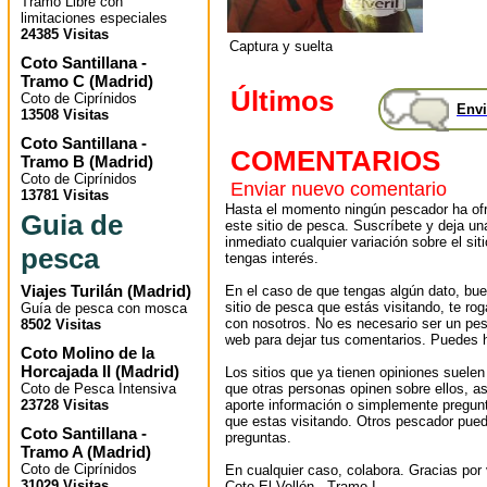
Tramo Libre con
limitaciones especiales
24385 Visitas
Captura y suelta
Coto Santillana -
Tramo C
(
Madrid
)
Últimos
Coto de Ciprínidos
Envi
13508 Visitas
Coto Santillana -
COMENTARIOS
Tramo B
(
Madrid
)
Coto de Ciprínidos
Enviar nuevo comentario
13781 Visitas
Hasta el momento ningún pescador ha ofr
Guia de
este sitio de pesca. Suscríbete y deja un
inmediato cualquier variación sobre el sit
pesca
tengas interés.
Viajes Turilán
(
Madrid
)
En el caso de que tengas algún dato, bu
sitio de pesca que estás visitando, te r
Guía de pesca con mosca
con nosotros. No es necesario ser un pes
8502 Visitas
web para dejar tus comentarios. Puedes ha
Coto Molino de la
Horcajada II
(
Madrid
)
Los sitios que ya tienen opiniones suelen
Coto de Pesca Intensiva
que otras personas opinen sobre ellos, 
23728 Visitas
aporte información o simplemente pregunt
que estas visitando. Otros pescador pued
Coto Santillana -
preguntas.
Tramo A
(
Madrid
)
Coto de Ciprínidos
En cualquier caso, colabora. Gracias por v
31029 Visitas
Coto El Vellón - Tramo I.