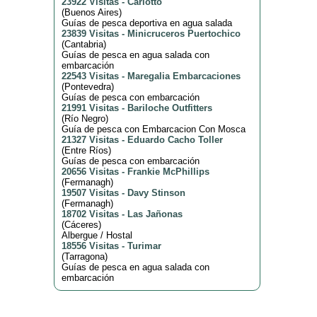
23922 Visitas
-
Carlotto
(
Buenos Aires
)
Guías de pesca deportiva en agua salada
23839 Visitas
-
Minicruceros Puertochico
(
Cantabria
)
Guías de pesca en agua salada con
embarcación
22543 Visitas
-
Maregalia Embarcaciones
(
Pontevedra
)
Guías de pesca con embarcación
21991 Visitas
-
Bariloche Outfitters
(
Río Negro
)
Guía de pesca con Embarcacion Con Mosca
21327 Visitas
-
Eduardo Cacho Toller
(
Entre Ríos
)
Guías de pesca con embarcación
20656 Visitas
-
Frankie McPhillips
(
Fermanagh
)
19507 Visitas
-
Davy Stinson
(
Fermanagh
)
18702 Visitas
-
Las Jañonas
(
Cáceres
)
Albergue / Hostal
18556 Visitas
-
Turimar
(
Tarragona
)
Guías de pesca en agua salada con
embarcación