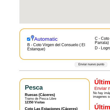
Automatic
C - Coto
Parrala)
B - Coto Virgen del Consuelo ( El
D - Logr
Estanque)
Enviar nuevo punto
Últi
Pesca
Enviar 
No hay imág
Ruecas
(
Cáceres
)
imagenes so
Tramo de Pesca Libre
12350 Visitas
Últi
Coto Las Estaciones
(
Cáceres
)