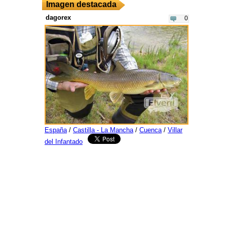
Imagen destacada
dagorex
0
España
/
Castilla - La Mancha
/
Cuenca
/
Villar
del Infantado