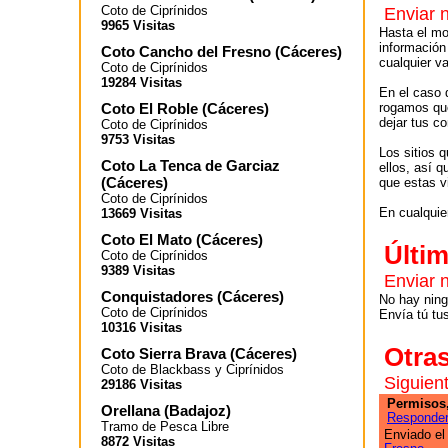
Coto de Ciprínidos
Enviar 
9965 Visitas
Hasta el mo
información
Coto Cancho del Fresno
(
Cáceres
)
cualquier va
Coto de Ciprínidos
19284 Visitas
En el caso 
Coto El Roble
(
Cáceres
)
rogamos que
dejar tus co
Coto de Ciprínidos
9753 Visitas
Los sitios 
Coto La Tenca de Garciaz
ellos, así 
(
Cáceres
)
que estas v
Coto de Ciprínidos
En cualquier
13669 Visitas
Coto El Mato
(
Cáceres
)
Últi
Coto de Ciprínidos
9389 Visitas
Enviar 
Conquistadores
(
Cáceres
)
No hay ning
Coto de Ciprínidos
Envía tú tu
10316 Visitas
Otra
Coto Sierra Brava
(
Cáceres
)
Coto de Blackbass y Ciprínidos
Siguien
29186 Visitas
Permisos,
Orellana
(
Badajoz
)
Responde
Tramo de Pesca Libre
Enviado el
8872 Visitas