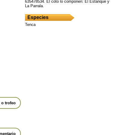
635478534. El coto lo componen: El Estanque y
La Parrala.
Especies
Tenca
o trofeo
mentario