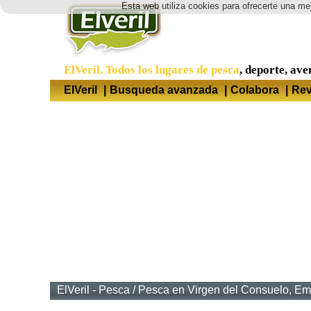
Esta web utiliza cookies para ofrecerte una mej
ElVeril. Todos los lugares de pesca
, deporte, ave
ElVeril
|
Busqueda avanzada
|
Colabora
|
Rev
ElVeril - Pesca
/
Pesca en Virgen del Consuelo, Em