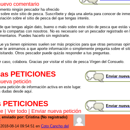
nuevo comentario
mento ningún pescador ha ofrecido
 sobre este sitio de pesca. Suscríbete y deja una alerta para conocer de inme
riación sobre el sitio de pesca del que tengas interés.
de que tengas algún dato, bueno o malo sobre este sitio de pesca que estás v
 lo compartas con nosotros. No es necesario ser un pescador registrado en 
mentarios. Puedes hacerlo sin registrarte.
que ya tienen opiniones suelen ser más propicios para que otras personas opi
que te animamos a que aporte información o simplemente pregunta sobre el sit
isitando. Otros pescador puede quizás responder a tus preguntas.
 caso, colabora. Gracias por visitar el sitio de pesca Virgen del Consuelo.
mas PETICIONES
Enviar nueva
nueva petición
una petición de información activa en este lugar.
s dudas desde aquí.
s PETICIONES
Enviar nueva
te
|
Ver todo
|
Enviar nueva petición
 enviado por: Cristina (No registrado)
r
 2018-08-14 09:54:51 en
Coto Cancho del