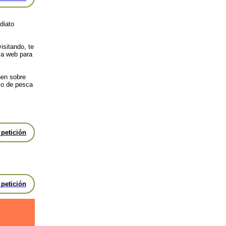
diato
isitando, te
la web para
nen sobre
io de pesca
 petición
 petición