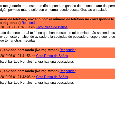
s me gustaría ir a pescar un día al pantano gancho del fresno aparte del per
 algún permiso más o sólo con el normal puedo pescar.Gracias un saludo
úmero de teléfono, enviado por: el número de teléfono no corresponde.N
o registrado)
Responder
 2018-11-03 11:43:53 en
Coto Presa de Baños
.
ada de contestar al teléfono que han puesto sin mi permiso,más sabiendo q
er con esto y habiendo avisado a la sociedad de pescadore, espero que lo qui
que tomar otras medidas.
n , enviado por: maria (No registrado)
Responder
 2019-06-01 21:41:56 en
Coto Presa de Baños
.
ba el bar Los Portales, ahora hay una pescaderia.
n , enviado por: maria (No registrado)
Responder
 2019-06-01 21:42:03 en
Coto Presa de Baños
.
ba el bar Los Portales, ahora hay una pescaderia.