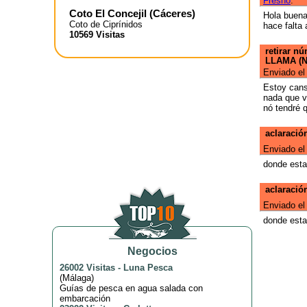
Fresno
.
Coto El Concejil
(
Cáceres
)
Hola buena
Coto de Ciprínidos
hace falta
10569 Visitas
retirar n
LLAMA (N
Enviado el
Estoy cans
nada que v
nó tendré 
aclaració
Enviado el
donde esta
aclaració
Enviado el
donde esta
Negocios
26002 Visitas
-
Luna Pesca
(
Málaga
)
Guías de pesca en agua salada con
embarcación