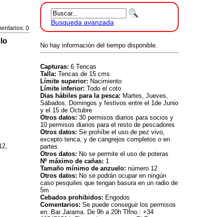
Busqueda avanzada
entarios: 0
lo
No hay información del tiempo disponible.
Capturas:
6 Tencas
Talla:
Tencas de 15 cms
Límite superior:
Nacimiento
Límite inferior:
Todo el coto
Dias hábiles para la pesca:
Martes, Jueves,
Sábados, Domingos y festivos entre el 1de Junio
y el 15 de Octubre
Otros datos:
30 permisos diarios para socios y
10 permisos diarios para el resto de pescadores
Otros datos:
Se prohíbe el uso de pez vivo,
excepto tenca, y de cangrejos completos o en
12,
partes
Otros datos:
No se permite el uso de poteras
Nº máximo de cañas:
1
Tamaño mínimo de anzuelo:
número 12
Otros datos:
No se podrán ocupar en ningún
caso pesquiles que tengan basura en un radio de
5m
Cebados prohibidos:
Engodos
Comentarios:
Se puede conseguir los permisos
en: Bar Jarama. De 9h a 20h Tlfno.: +34