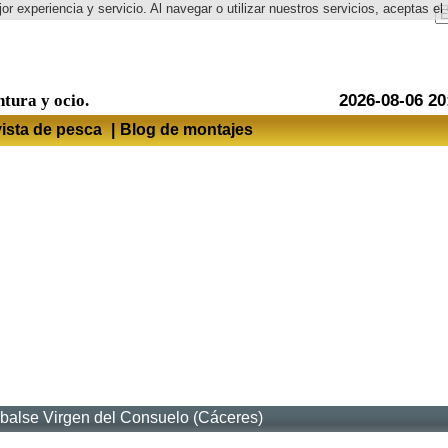
or experiencia y servicio. Al navegar o utilizar nuestros servicios, aceptas 
Idioma
ntura y ocio.
2026-08-06 20
ista de pesca
|
Blog de montajes
balse Virgen del Consuelo (Cáceres)