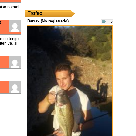
miso normal
Trofeo
Barrax (No registrado)
0
O
ue no tengo
ten ya, si