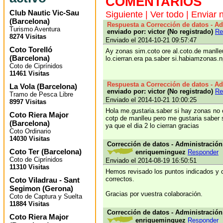
COMENTARIOS
Club Nautic Vic-Sau
Siguiente
|
Ver todo
|
Enviar 
(
Barcelona
)
Respuesta a Corrección de datos - A
Turismo Aventura
enviado por: victor (No registrado)
Re
8274 Visitas
Enviado el 2014-10-21 09:57:47
Coto Torelló
Ay zonas sim.coto ore al.coto.de manlle
(
Barcelona
)
lo.cierran.era pa.saber si.habiamzonas.
Coto de Ciprínidos
11461 Visitas
Respuesta a Corrección de datos - A
La Vola
(
Barcelona
)
enviado por: victor (No registrado)
Re
Tramo de Pesca Libre
Enviado el 2014-10-21 10:00:25
8997 Visitas
Hola me.gustaria.saber si hay zonas no 
Coto Riera Major
cotp de manlleu pero me gustaria saber 
(
Barcelona
)
ya que el dia 2 lo cierran gracias
Coto Ordinario
14030 Visitas
Corrección de datos - Administración
Coto Ter
(
Barcelona
)
enriqueminguez
Responder
Coto de Ciprínidos
Enviado el 2014-08-19 16:50:51
11310 Visitas
Hemos revisado los puntos indicados y
correctos.
Coto Viladrau - Sant
Segimon
(
Gerona
)
Gracias por vuestra colaboración.
Coto de Captura y Suelta
11884 Visitas
Corrección de datos - Administración
Coto Riera Major
enriqueminguez
Responder