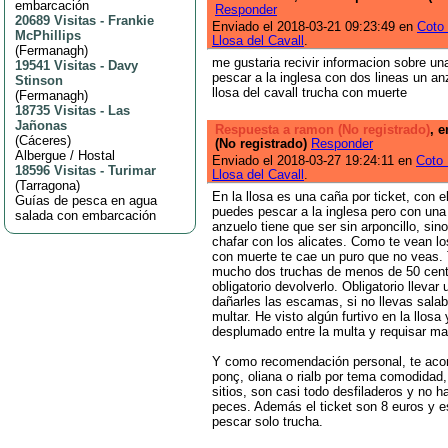
embarcación
Responder
20689 Visitas
-
Frankie
Enviado el 2018-03-21 09:23:49 en
Coto
McPhillips
Llosa del Cavall
.
(
Fermanagh
)
me gustaria recivir informacion sobre u
19541 Visitas
-
Davy
pescar a la inglesa con dos lineas un anz
Stinson
llosa del cavall trucha con muerte
(
Fermanagh
)
18735 Visitas
-
Las
Jañonas
Respuesta a ramon (No registrado)
, 
(
Cáceres
)
(No registrado)
Responder
Albergue / Hostal
Enviado el 2018-03-27 19:24:11 en
Coto 
18596 Visitas
-
Turimar
Llosa del Cavall
.
(
Tarragona
)
En la llosa es una caña por ticket, con e
Guías de pesca en agua
puedes pescar a la inglesa pero con una 
salada con embarcación
anzuelo tiene que ser sin arponcillo, si
chafar con los alicates. Como te vean l
con muerte te cae un puro que no veas.
mucho dos truchas de menos de 50 cent
obligatorio devolverlo. Obligatorio llevar
dañarles las escamas, si no llevas sala
multar. He visto algún furtivo en la llosa
desplumado entre la multa y requisar ma
Y como recomendación personal, te aco
ponç, oliana o rialb por tema comodidad,
sitios, son casi todo desfiladeros y no h
peces. Además el ticket son 8 euros y e
pescar solo trucha.