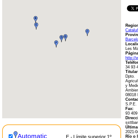
Region
Catalu
Provin
Barcel
Locali
Les Ma
Págin
http://
Teléfo
34 93 
Titular
Dpto.
Agricu
y Medi
Ambien
08018 
Contac
S.P.E.
Fax:
93 409
Direcc
ssttba
Última
2021-0
Automatic
Río o 
E - Límite superior 1º