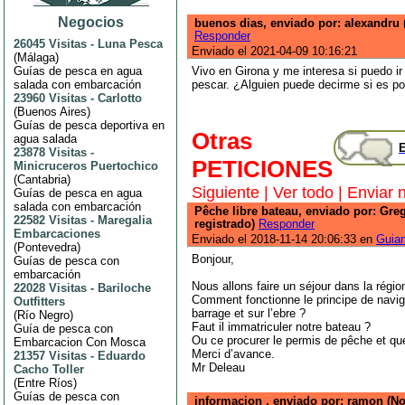
Negocios
buenos dias, enviado por: alexandru 
Responder
26045 Visitas
-
Luna Pesca
Enviado el 2021-04-09 10:16:21
(
Málaga
)
Guías de pesca en agua
Vivo en Girona y me interesa si puedo ir 
salada con embarcación
pescar. ¿Alguien puede decirme si es po
23960 Visitas
-
Carlotto
(
Buenos Aires
)
Guías de pesca deportiva en
Otras
agua salada
E
23878 Visitas
-
PETICIONES
Minicruceros Puertochico
(
Cantabria
)
Siguiente
|
Ver todo
|
Enviar 
Guías de pesca en agua
salada con embarcación
Pêche libre bateau, enviado por: Gre
22582 Visitas
-
Maregalia
registrado)
Responder
Embarcaciones
Enviado el 2018-11-14 20:06:33 en
Guia
(
Pontevedra
)
Bonjour,
Guías de pesca con
embarcación
Nous allons faire un séjour dans la régio
22028 Visitas
-
Bariloche
Comment fonctionne le principe de navig
Outfitters
barrage et sur l’ebre ?
(
Río Negro
)
Faut il immatriculer notre bateau ?
Guía de pesca con
Ou ce procurer le permis de pêche et que
Embarcacion Con Mosca
Merci d’avance.
21357 Visitas
-
Eduardo
Mr Deleau
Cacho Toller
(
Entre Ríos
)
Guías de pesca con
informacion , enviado por: ramon (No