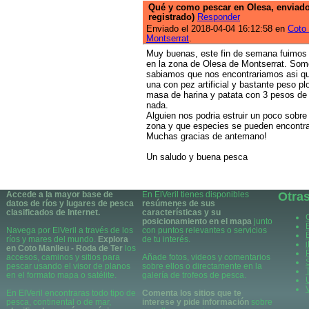
Qué y como pescar en Olesa, enviado
registrado)
Responder
Enviado el 2018-04-04 16:12:58 en
Coto
Montserrat
.
Muy buenas, este fin de semana fuimos
en la zona de Olesa de Montserrat. Som
sabiamos que nos encontrariamos asi qu
una con pez artificial y bastante peso p
masa de harina y patata con 3 pesos d
nada.
Alguien nos podria estruir un poco sobr
zona y que especies se pueden encontr
Muchas gracias de antemano!
Un saludo y buena pesca
Accede a la mayor base de
En ElVeril tienes disponibles
Otra
datos de ríos y lugares de pesca
resúmenes de sus
clasificados de Internet.
características y su
posicionamiento en el mapa
junto
Navega por ElVeril a través de los
con puntos relevantes o servicios
ríos y mares del mundo.
Explora
de tu interés.
en Coto Manlleu - Roda de Ter
los
accesos, caminos y sitios para
Añade fotos, videos y comentarios
pescar usando el visor de planos
sobre ellos o directamente en la
en el formato mapa o satélite.
galería de trofeos de pesca.
En ElVeril encontraras todo tipo de
Comenta los sitios que te
pesca, continental o de mar,
interese y pide información
sobre