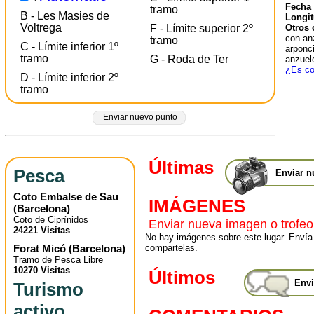
Fecha 
tramo
B - Les Masies de
Longit
Voltrega
Otros 
F - Límite superior 2º
con an
tramo
C - Límite inferior 1º
arponci
tramo
G - Roda de Ter
anzuelo
¿Es co
D - Límite inferior 2º
tramo
Enviar nuevo punto
Últimas
Pesca
Enviar n
Coto Embalse de Sau
IMÁGENES
(
Barcelona
)
Coto de Ciprínidos
Enviar nueva imagen o trofeo
24221 Visitas
No hay imágenes sobre este lugar. Envía
Forat Micó
(
Barcelona
)
compartelas.
Tramo de Pesca Libre
10270 Visitas
Últimos
Envi
Turismo
activo