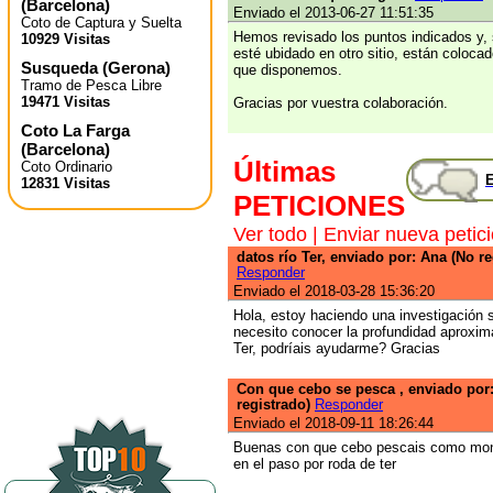
(
Barcelona
)
Enviado el 2013-06-27 11:51:35
Coto de Captura y Suelta
Hemos revisado los puntos indicados y, 
10929 Visitas
esté ubidado en otro sitio, están coloca
Susqueda
(
Gerona
)
que disponemos.
Tramo de Pesca Libre
19471 Visitas
Gracias por vuestra colaboración.
Coto La Farga
(
Barcelona
)
Últimas
Coto Ordinario
E
12831 Visitas
PETICIONES
Ver todo
|
Enviar nueva petic
datos río Ter, enviado por: Ana (No re
Responder
Enviado el 2018-03-28 15:36:20
Hola, estoy haciendo una investigación s
necesito conocer la profundidad aproxim
Ter, podríais ayudarme? Gracias
Con que cebo se pesca , enviado por
registrado)
Responder
Enviado el 2018-09-11 18:26:44
Buenas con que cebo pescais como montai
en el paso por roda de ter