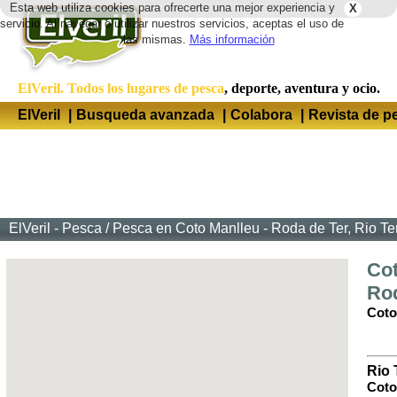
Esta web utiliza cookies para ofrecerte una mejor experiencia y
X
Idio
servicio. Al navegar o utilizar nuestros servicios, aceptas el uso de
las mismas.
Más información
ElVeril. Todos los lugares de pesca
, deporte, aventura y ocio.
ElVeril
|
Busqueda avanzada
|
Colabora
|
Revista de p
ElVeril - Pesca
/
Pesca en Coto Manlleu - Roda de Ter, Rio Te
Cot
Rod
Coto
Rio 
Coto