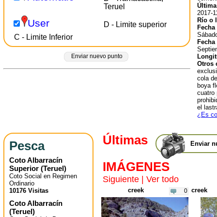
Última
Teruel
2017-1
Río o 
User
D - Limite superior
Fecha 
Sábado
C - Limite Inferior
Fecha 
Septie
Longit
Enviar nuevo punto
Otros 
exclus
cola d
boya f
cuatro
prohibi
el last
¿Es co
Últimas
Pesca
Enviar n
Coto Albarracín
IMÁGENES
Superior
(
Teruel
)
Coto Social en Regimen
Siguiente
|
Ver todo
Ordinario
creek
creek
10176 Visitas
0
Coto Albarracín
(
Teruel
)