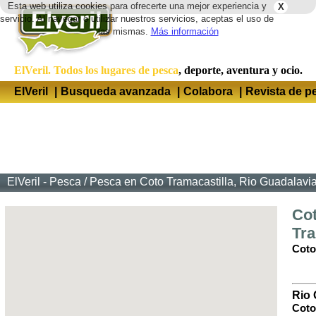
Esta web utiliza cookies para ofrecerte una mejor experiencia y
X
Idio
servicio. Al navegar o utilizar nuestros servicios, aceptas el uso de
las mismas.
Más información
ElVeril. Todos los lugares de pesca
, deporte, aventura y ocio.
ElVeril
|
Busqueda avanzada
|
Colabora
|
Revista de p
ElVeril - Pesca
/
Pesca en Coto Tramacastilla, Rio Guadalaviar
Co
Tra
Coto
Rio 
Coto