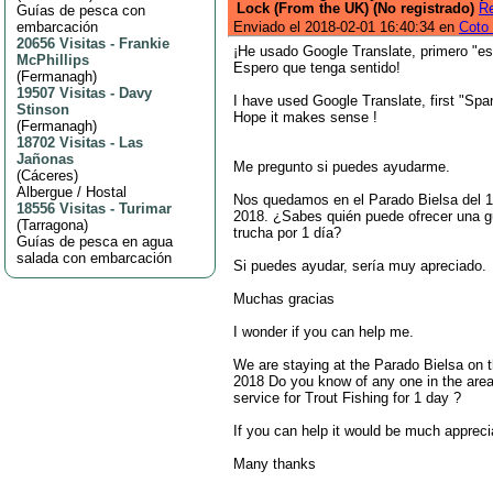
Lock (From the UK) (No registrado)
R
Guías de pesca con
embarcación
Enviado el 2018-02-01 16:40:34 en
Coto 
20656 Visitas
-
Frankie
¡He usado Google Translate, primero "esp
McPhillips
Espero que tenga sentido!
(
Fermanagh
)
19507 Visitas
-
Davy
I have used Google Translate, first "Span
Stinson
Hope it makes sense !
(
Fermanagh
)
18702 Visitas
-
Las
Jañonas
Me pregunto si puedes ayudarme.
(
Cáceres
)
Albergue / Hostal
Nos quedamos en el Parado Bielsa del 1
18556 Visitas
-
Turimar
2018. ¿Sabes quién puede ofrecer una g
(
Tarragona
)
trucha por 1 día?
Guías de pesca en agua
salada con embarcación
Si puedes ayudar, sería muy apreciado.
Muchas gracias
I wonder if you can help me.
We are staying at the Parado Bielsa on t
2018 Do you know of any one in the area
service for Trout Fishing for 1 day ?
If you can help it would be much appreci
Many thanks