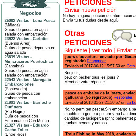
PETICIONES
Enviar nueva petición
Negocios
No hay ninguna petición de información ac
Envía tú tus dudas desde aquí.
26002 Visitas
-
Luna Pesca
(
Málaga
)
Guías de pesca en agua
Otras
salada con embarcación
E
23922 Visitas
-
Carlotto
PETICIONES
(
Buenos Aires
)
Guías de pesca deportiva en
Siguiente
|
Ver todo
|
Enviar 
agua salada
jours d'ouverture, enviado por: Géra
23839 Visitas
-
registrado)
Responder
Minicruceros Puertochico
(
Cantabria
)
Enviado el 2017-06-12 15:57:59 en
Coto 
Guías de pesca en agua
Bonjour ,
salada con embarcación
peut on pêcher tous les jours ?
22543 Visitas
-
Maregalia
Merci de votre réponse
Embarcaciones
(
Pontevedra
)
pesca en embalse de la loteta, envia
Guías de pesca con
gallurano (No registrado)
Responder
embarcación
21991 Visitas
-
Bariloche
Enviado el 2018-01-27 21:30:57 en
La Lo
Outfitters
No,no permiten pescar.Sin embargo a par
(
Río Negro
)
muchísima gente a pescar y no han den
Guía de pesca con
cantidad de lucioperca (principalmente) 
Embarcacion Con Mosca
truchas,percas y carpas.
21327 Visitas
-
Eduardo
Cacho Toller
Trout Fishing in May 2018, enviado p
(
Entre Ríos
)