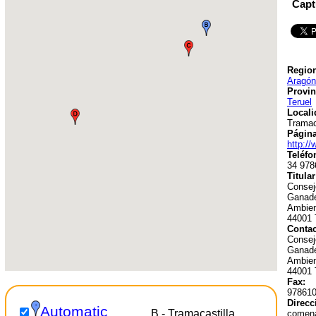
Capt
Region
Aragón
Provin
Teruel
Locali
Tramac
Págin
http:/
Teléfo
34 978
Titular
Conseje
Ganade
Ambien
44001 
Contac
Conseje
Ganade
Ambien
44001 
Fax:
97861
Direcc
Automatic
B - Tramacastilla,
comen