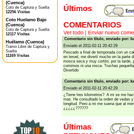
(
Cuenca
)
Últimos
Coto de Captura y Suelta
Envi
12256 Visitas
Coto Huelamo Bajo
COMENTARIOS
(
Cuenca
)
Coto de Captura y Suelta
Ver todo
|
Enviar nuevo come
12117 Visitas
Comentario sin título, enviado por: b
Huélamo
(
Cuenca
)
Enviado el 2011-02-11 20:42:29
Tramo Libre de Captura y
Suelta
Pescado a final de temporada con un cal
11169 Visitas
en teruel, me divertí mucho en la parte
mosca seca y muy cortito; por la tarde,
comimos ni una rosca. Truchas pequeña
Divertido
Comentario sin título, enviado por: 
Enviado el 2011-02-11 20:42:29
¿Tiene tres kilometros?. A mi se me hac
mas. He consultado la orden de vedas y 
longitud. Pero a mi me suena que al men
¿¿¿¿¿??????
Últimas
E