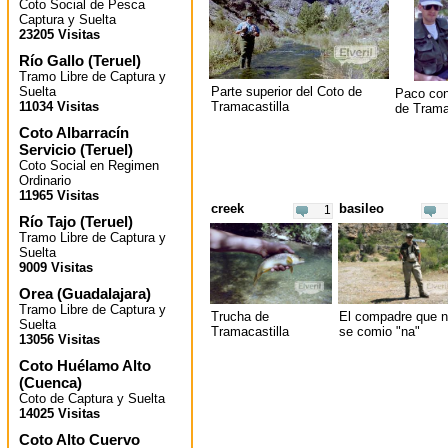
Coto Social de Pesca
Captura y Suelta
23205 Visitas
Río Gallo
(
Teruel
)
Tramo Libre de Captura y
Suelta
Parte superior del Coto de
Paco con
11034 Visitas
Tramacastilla
de Trama
Coto Albarracín
Servicio
(
Teruel
)
Coto Social en Regimen
Ordinario
11965 Visitas
creek
basileo
1
Río Tajo
(
Teruel
)
Tramo Libre de Captura y
Suelta
9009 Visitas
Orea
(
Guadalajara
)
Tramo Libre de Captura y
Trucha de
El compadre que 
Suelta
Tramacastilla
se comio "na"
13056 Visitas
Coto Huélamo Alto
(
Cuenca
)
Coto de Captura y Suelta
14025 Visitas
Coto Alto Cuervo