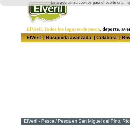
Esta web utiliza cookies para ofrecerte una mej
ElVeril. Todos los lugares de pesca
, deporte, ave
ElVeril
|
Busqueda avanzada
|
Colabora
|
Rev
ElVeril - Pesca
/
Pesca en San Miguel del Pino, Rio