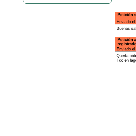
Petición 
Enviado el
Buenas sab
Petición 
registrad
Enviado el
Quería obt
I co en lag