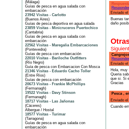
(
Málaga
)
Respuesta
Guías de pesca en agua salada con
Responde
embarcación
Enviado el
23942 Visitas
-
Carlotto
Buenas tar
(
Buenos Aires
)
daño posib
Guías de pesca deportiva en agua salada
23859 Visitas
-
Minicruceros Puertochico
(
Cantabria
)
Guías de pesca en agua salada con
Otra
embarcación
22562 Visitas
-
Maregalia Embarcaciones
Siguien
(
Pontevedra
)
Guías de pesca con embarcación
Cangrejos
22010 Visitas
-
Bariloche Outfitters
Responde
(
Río Negro
)
Enviado el
Guía de pesca con Embarcacion Con Mosca
Hola, muy
21346 Visitas
-
Eduardo Cacho Toller
Queria sabe
(
Entre Ríos
)
que si. Si
Guías de pesca con embarcación
Gracias
20673 Visitas
-
Frankie McPhillips
(
Fermanagh
)
19522 Visitas
-
Davy Stinson
Pesca , e
(
Fermanagh
)
Enviado el
18717 Visitas
-
Las Jañonas
(
Cáceres
)
Cuando emp
Albergue / Hostal
18577 Visitas
-
Turimar
(
Tarragona
)
Guías de pesca en agua salada con
embarcación