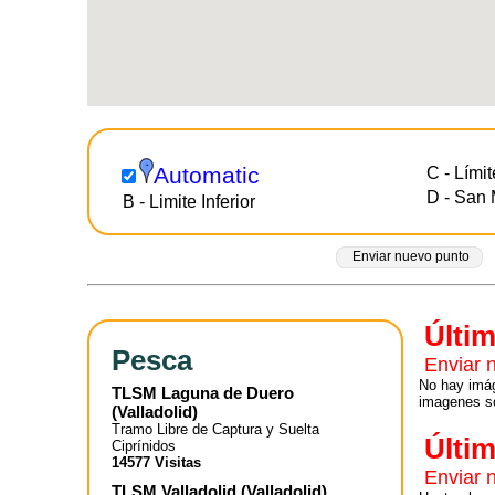
Automatic
C - Límit
D - San 
B - Limite Inferior
Enviar nuevo punto
Últi
Pesca
Enviar 
No hay imág
TLSM Laguna de Duero
imagenes so
(
Valladolid
)
Tramo Libre de Captura y Suelta
Últi
Ciprínidos
14577 Visitas
Enviar 
TLSM Valladolid
(
Valladolid
)