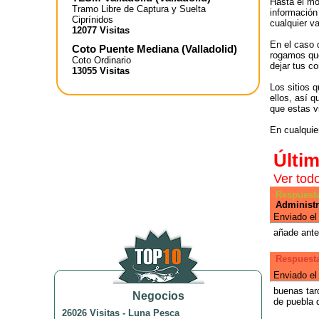
Hasta el mo
Tramo Libre de Captura y Suelta
información
Ciprínidos
cualquier va
12077 Visitas
En el caso 
Coto Puente Mediana
(
Valladolid
)
rogamos que
Coto Ordinario
dejar tus co
13055 Visitas
Los sitios 
ellos, así 
que estas v
En cualquier
Últi
Ver tod
Respuesta
Administ
Enviado el
añade antes
Respuesta
Enviado el
buenas tar
Negocios
de puebla 
26026 Visitas
-
Luna Pesca