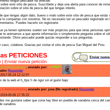
mento ningún pescador ha ofrecido
 sobre este sitio de pesca. Suscríbete y deja una alerta para conocer de inme
riación sobre el sitio de pesca del que tengas interés.
de que tengas algún dato, bueno o malo sobre este sitio de pesca que estás v
 lo compartas con nosotros. No es necesario ser un pescador registrado en 
mentarios. Puedes hacerlo sin registrarte.
que ya tienen opiniones suelen ser más propicios para que otras personas opi
que te animamos a que aporte información o simplemente pregunta sobre el sit
isitando. Otros pescador puede quizás responder a tus preguntas.
 caso, colabora. Gracias por visitar el sitio de pesca San Miguel del Pino.
mas PETICIONES
Enviar nueva
o
|
Enviar nueva petición
 a Administrador
, enviado por:
rador
Responder
 2017-05-24 12:12:07
 de la web el h_ttps:\\ de rigor sin el guión bajo
 a Administrador
, enviado por: jose (No registrado)
Responder
 2019-05-06 17:35:22
des me gustaria saber que zona hay libre en puebla de sanabria cerca del cam
de sanabria