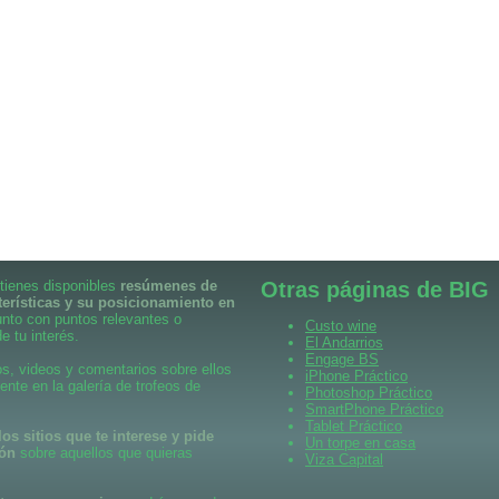
 tienes disponibles
resúmenes de
Otras páginas de BIG
terísticas y su posicionamiento en
unto con puntos relevantes o
Custo wine
e tu interés.
El Andarrios
Engage BS
s, videos y comentarios sobre ellos
iPhone Práctico
ente en la galería de trofeos de
Photoshop Práctico
SmartPhone Práctico
Tablet Práctico
os sitios que te interese y pide
Un torpe en casa
ión
sobre aquellos que quieras
Viza Capital