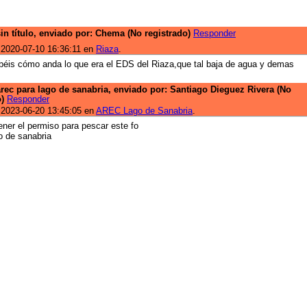
sin título, enviado por: Chema (No registrado)
Responder
 2020-07-10 16:36:11 en
Riaza
.
éis cómo anda lo que era el EDS del Riaza,que tal baja de agua y demas
arec para lago de sanabria, enviado por: Santiago Dieguez Rivera (No
o)
Responder
 2023-06-20 13:45:05 en
AREC Lago de Sanabria
.
ener el permiso para pescar este fo
o de sanabria