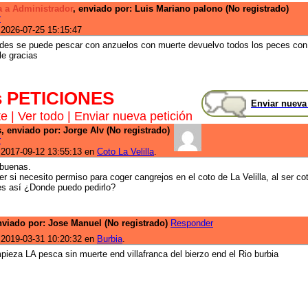
 a Administrador
, enviado por: Luis Mariano palono (No registrado)
r
 2026-07-25 15:15:47
des se puede pescar con anzuelos con muerte devuelvo todos los peces con
le gracias
s PETICIONES
Enviar nueva
te
|
Ver todo
|
Enviar nueva petición
, enviado por: Jorge Alv (No registrado)
r
 2017-09-12 13:55:13 en
Coto La Velilla
.
 buenas.
r si necesito permiso para coger cangrejos en el coto de La Velilla, al ser co
 es así ¿Donde puedo pedirlo?
nviado por: Jose Manuel (No registrado)
Responder
 2019-03-31 10:20:32 en
Burbia
.
ieza LA pesca sin muerte end villafranca del bierzo end el Rio burbia