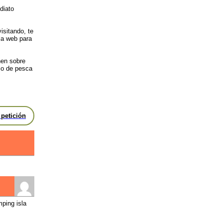
diato
isitando, te
la web para
nen sobre
io de pesca
 petición
ping isla