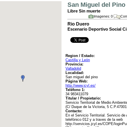
San Miguel del Pino
Libre Sin muerte
Imagenes: 0
Com
Rio Duero
Escenario Deportivo Social Ci
Region / Estado:
Castilla y León
Provincia:
Valladolid
Localidad:
San miguel del pino
Página Web:
http://www.jcyl.es/
Teléfono 1:
34 983411079
Titular / Propietario:
Servicio Territorial de Medio Ambiente
(C/ Duque de la Victoria, 5 C.P.47001-
Contacto:
En el Servicio Territorial. Servicio de
telefónico 012 y a traves de la web
http://servicios.jcyl.es/COPE/loginPu