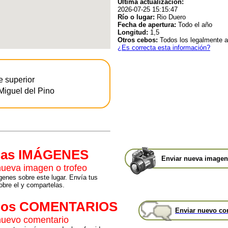
Última actualización:
2026-07-25 15:15:47
Río o lugar:
Rio Duero
Fecha de apertura:
Todo el año
Longitud:
1,5
Otros cebos:
Todos los legalmente a
¿Es correcta esta información?
e superior
Miguel del Pino
mas IMÁGENES
Enviar nueva imagen 
nueva imagen o trofeo
enes sobre este lugar. Envía tus
bre el y compartelas.
mos COMENTARIOS
Enviar nuevo co
nuevo comentario