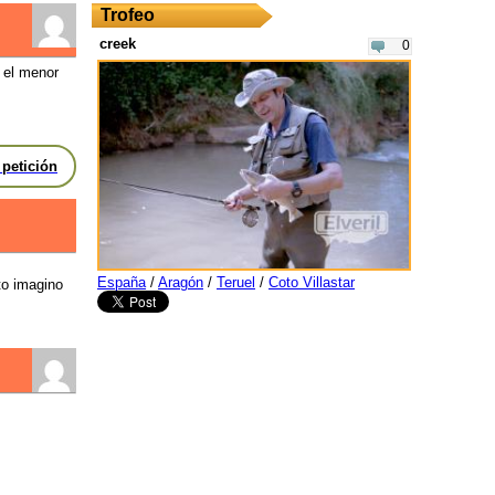
Trofeo
creek
0
 el menor
 petición
España
/
Aragón
/
Teruel
/
Coto Villastar
to imagino