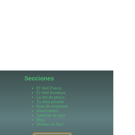
Secciones
El Veril Pesca
El Veril Aventura
La red de pesca
Tu área privada
Área de empresas
Anunciantes
Galerías de post
Blog
Ofertas en Red