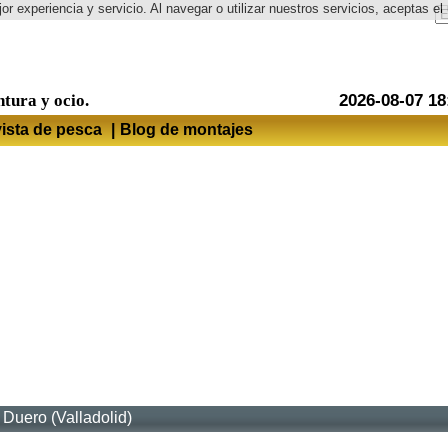
or experiencia y servicio. Al navegar o utilizar nuestros servicios, aceptas 
Idioma
ntura y ocio.
2026-08-07 18
ista de pesca
|
Blog de montajes
 Duero (Valladolid)