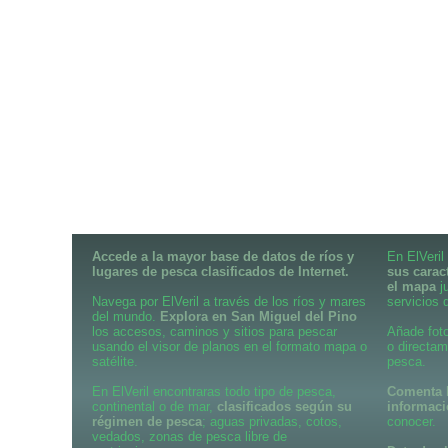
Accede a la mayor base de datos de ríos y
En ElVeril
lugares de pesca clasificados de Internet.
sus carac
el mapa
j
Navega por ElVeril a través de los ríos y mares
servicios d
del mundo.
Explora en San Miguel del Pino
los accesos, caminos y sitios para pescar
Añade foto
usando el visor de planos en el formato mapa o
o directam
satélite.
pesca.
En ElVeril encontraras todo tipo de pesca,
Comenta l
continental o de mar,
clasificados según su
informac
régimen de pesca
; aguas privadas, cotos,
conocer.
vedados, zonas de pesca libre de