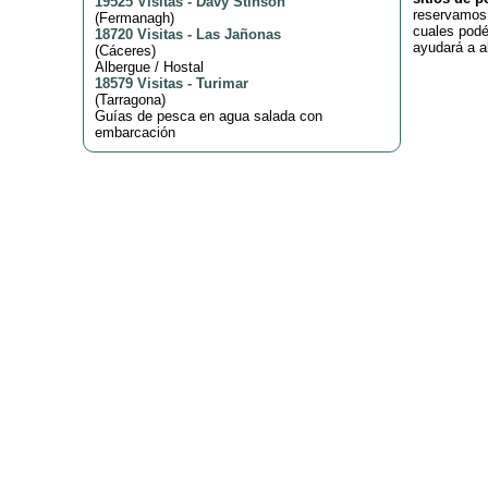
19525 Visitas
-
Davy Stinson
reservamos 
(
Fermanagh
)
cuales podé
18720 Visitas
-
Las Jañonas
ayudará a 
(
Cáceres
)
Albergue / Hostal
18579 Visitas
-
Turimar
(
Tarragona
)
Guías de pesca en agua salada con
embarcación