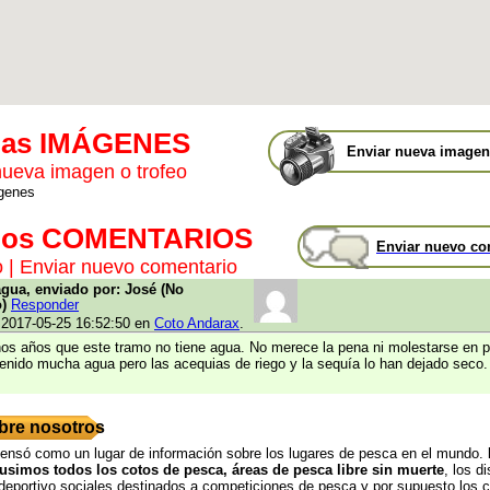
mas IMÁGENES
Enviar nueva imagen 
nueva imagen o trofeo
genes
mos COMENTARIOS
Enviar nuevo co
o
|
Enviar nuevo comentario
agua, enviado por: José (No
o)
Responder
 2017-05-25 16:52:50 en
Coto Andarax
.
os años que este tramo no tiene agua. No merece la pena ni molestarse en p
enido mucha agua pero las acequias de riego y la sequía lo han dejado seco.
bre nosotros
pensó como un lugar de información sobre los lugares de pesca en el mundo.
pusimos todos los cotos de pesca, áreas de pesca libre sin muerte
, los di
deportivo sociales destinados a competiciones de pesca y por supuesto los 