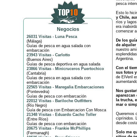
pesca inten
Esto lo hic
y Chile, au
ríos y lagos
era inabord
Negocios
comenzar a 
26031 Visitas
-
Luna Pesca
De los guí
(
Málaga
)
de alquile
Guías de pesca en agua salada con
nuestro ami
embarcación
esplendidas
23943 Visitas
-
Carlotto
Argentina.
(
Buenos Aires
)
Guías de pesca deportiva en agua salada
Con el tie
23866 Visitas
-
Minicruceros Puertochico
sus fotos 
(
Cantabria
)
de ElVeril 
Guías de pesca en agua salada con
aumentando
embarcación
22565 Visitas
-
Maregalia Embarcaciones
Nos gustar
(
Pontevedra
)
aparezcan 
Guías de pesca con embarcación
la trucha, 
22012 Visitas
-
Bariloche Outfitters
mar o simp
(
Río Negro
)
Guía de pesca con Embarcacion Con Mosca
Queremos co
21348 Visitas
-
Eduardo Cacho Toller
ciprínidos. 
(
Entre Ríos
)
desde costa
Guías de pesca con embarcación
20675 Visitas
-
Frankie McPhillips
Solo me qu
(
Fermanagh
)
sitios de p