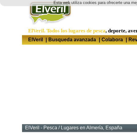
Esta web utiliza cookies para ofrecerte una mej
ElVeril. Todos los lugares de pesca
, deporte, ave
ElVeril
|
Busqueda avanzada
|
Colabora
|
Rev
ElVeril - Pesca
/
Lugares en Almería, España