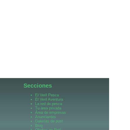
Secciones
El Veril Pesca
El Veril Aventura
La red de pesca
Tu área privada
Área de empresas
Anunciantes
Galerías de post
Blog
Ofertas en Red