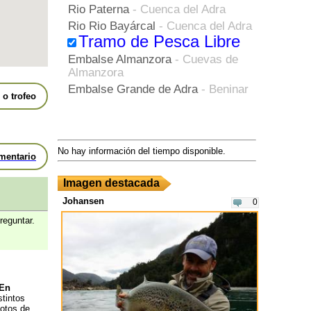
Rio Paterna
- Cuenca del Adra
Rio Rio Bayárcal
- Cuenca del Adra
Tramo de Pesca Libre
Embalse Almanzora
- Cuevas de
Almanzora
Embalse Grande de Adra
- Beninar
o trofeo
No hay información del tiempo disponible.
mentario
Imagen destacada
Johansen
0
reguntar.
En
stintos
cotos de