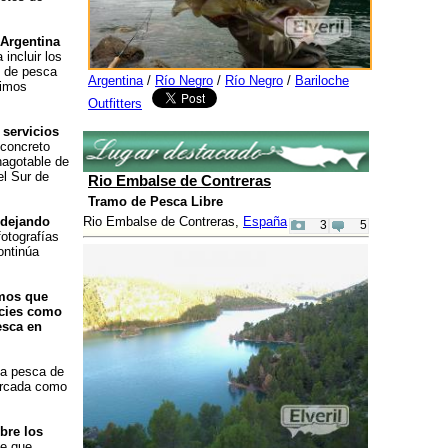
Argentina
incluir los
es de pesca
Argentina
/
Río Negro
/
Río Negro
/
Bariloche
dimos
Outfitters
 servicios
 concreto
nagotable de
el Sur de
Rio Embalse de Contreras
Tramo de Pesca Libre
 dejando
Rio Embalse de Contreras,
España
3
5
otografías
ontinúa
amos que
ecies como
esca en
la pesca de
barcada como
bre los
le que