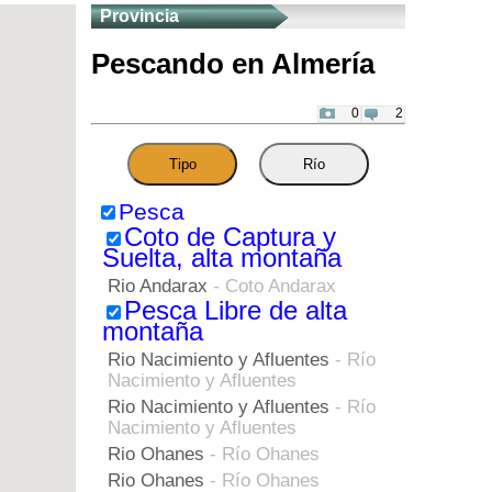
Provincia
Pescando en Almería
0
2
Tipo
Río
Pesca
Coto de Captura y
Suelta, alta montaña
Rio Andarax
- Coto Andarax
Pesca Libre de alta
montaña
Rio Nacimiento y Afluentes
- Río
Nacimiento y Afluentes
Rio Nacimiento y Afluentes
- Río
Nacimiento y Afluentes
Rio Ohanes
- Río Ohanes
Rio Ohanes
- Río Ohanes