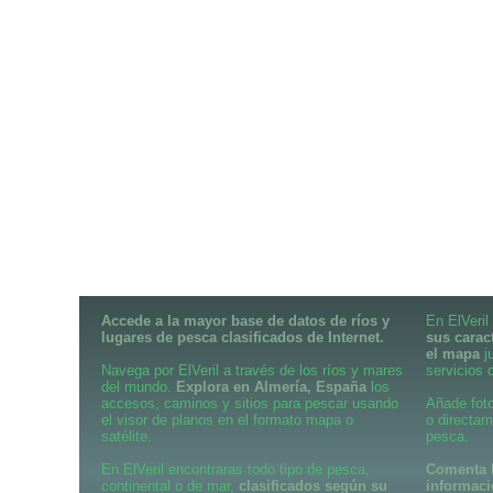
Accede a la mayor base de datos de ríos y
En ElVeril
lugares de pesca clasificados de Internet.
sus carac
el mapa
j
Navega por ElVeril a través de los ríos y mares
servicios d
del mundo.
Explora en Almería, España
los
accesos, caminos y sitios para pescar usando
Añade foto
el visor de planos en el formato mapa o
o directam
satélite.
pesca.
En ElVeril encontraras todo tipo de pesca,
Comenta l
continental o de mar,
clasificados según su
informac