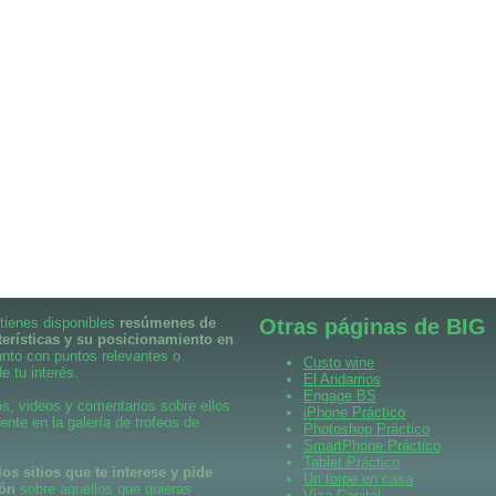
 tienes disponibles
resúmenes de
Otras páginas de BIG
terísticas y su posicionamiento en
unto con puntos relevantes o
Custo wine
e tu interés.
El Andarrios
Engage BS
s, videos y comentarios sobre ellos
iPhone Práctico
ente en la galería de trofeos de
Photoshop Práctico
SmartPhone Práctico
Tablet Práctico
os sitios que te interese y pide
Un torpe en casa
ión
sobre aquellos que quieras
Viza Capital