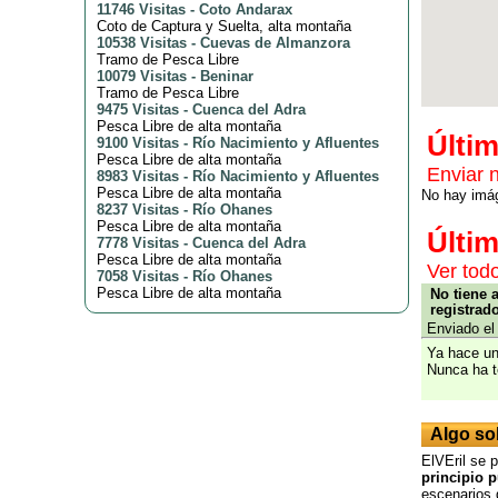
11746 Visitas
-
Coto Andarax
Coto de Captura y Suelta, alta montaña
10538 Visitas
-
Cuevas de Almanzora
Tramo de Pesca Libre
10079 Visitas
-
Beninar
Tramo de Pesca Libre
9475 Visitas
-
Cuenca del Adra
Pesca Libre de alta montaña
Últi
9100 Visitas
-
Río Nacimiento y Afluentes
Pesca Libre de alta montaña
Enviar 
8983 Visitas
-
Río Nacimiento y Afluentes
Pesca Libre de alta montaña
No hay imá
8237 Visitas
-
Río Ohanes
Pesca Libre de alta montaña
Últi
7778 Visitas
-
Cuenca del Adra
Pesca Libre de alta montaña
Ver tod
7058 Visitas
-
Río Ohanes
Pesca Libre de alta montaña
No tiene 
registrad
Enviado el
Ya hace un
Nunca ha t
Algo so
ElVEril se 
principio 
escenarios 