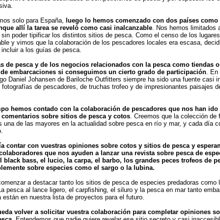
siva.
imos solo para España,
luego lo hemos comenzado con dos países como 
nque allí la tarea se reveló como casi inalcanzable
. Nos hemos limitados a 
 sin poder tipificar los distintos sitios de pesca. Como el censo de los lugar
able y vimos que la colaboración de los pescadores locales era escasa, deci
incluir a los guías de pesca.
as de pesca y de los negocios relacionados con la pesca como tiendas o
r de embarcaciones si conseguimos un cierto grado de participación
. En
go Daniel Johansen de Bariloche Outfitters siempre ha sido una fuente casi i
 fotografías de pescadores, de truchas trofeo y de impresionantes paisajes d
mpo hemos contado con la colaboración de pescadores que nos han ido
y comentarios sobre sitios de pesca y cotos
. Creemos que la colección de f
es una de las mayores en la actualidad sobre pesca en río y mar, y cada día c
.
ía contar con vuestras opiniones sobre cotos y sitios de pesca y esper
colaboradores que nos ayuden a lanzar una revista sobre pesca de esp
el black bass, el lucio, la carpa, el barbo, los grandes peces trofeos de p
lemente sobre especies como el sargo o la lubina.
menzar a destacar tanto los sitios de pesca de especies predadoras como 
La pesca al lance ligero, el carpfishing, el siluro y la pesca en mar tanto em
 están en nuestra lista de proyectos para el futuro.
eda volver a solicitar vuestra colaboración para completar opiniones so
esca
. Entendemos que nadie quiere revelar ese sitio secreto y casi inaccesib