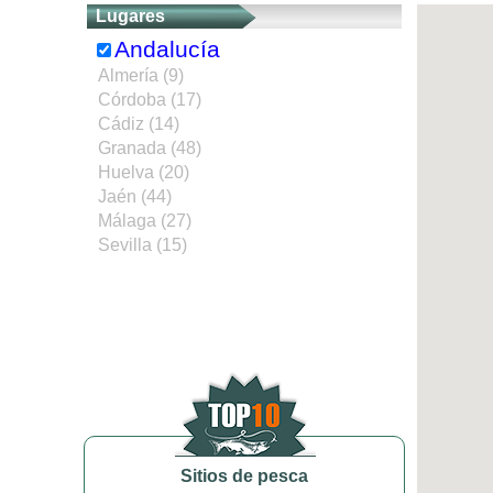
Lugares
Andalucía
Almería (9)
Córdoba (17)
Cádiz (14)
Granada (48)
Huelva (20)
Jaén (44)
Málaga (27)
Sevilla (15)
Sitios de pesca