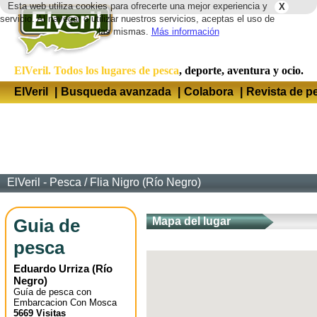
Esta web utiliza cookies para ofrecerte una mejor experiencia y
X
Idio
servicio. Al navegar o utilizar nuestros servicios, aceptas el uso de
las mismas.
Más información
ElVeril. Todos los lugares de pesca
, deporte, aventura y ocio.
ElVeril
|
Busqueda avanzada
|
Colabora
|
Revista de p
ElVeril - Pesca
/
Flia Nigro (Río Negro)
Guia de
Mapa del lugar
pesca
Eduardo Urriza
(
Río
Negro
)
Guía de pesca con
Embarcacion Con Mosca
5669 Visitas