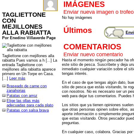
IMÁGENES
Enviar nueva imagen o trofeo
TAGLIETTONE
No hay imágenes
CON
MEJILLONES
Últimos
ALLA RABIATTA
Envi
Por Enedino Villaverde Page
COMENTARIOS
Enviar nuevo comentario
Tagliettone con mejillones alla
Hasta el momento ningún pescador ha ofr
rabiatta Pues vamos a h [...] La
este sitio de pesca. Suscríbete y deja un
entrada Tagliettone con
inmediato cualquier variación sobre el sit
mejillones alla rabiatta aparece
tengas interés.
primero en Un Torpe en Casa.
[...]
Leer más
En el caso de que tengas algún dato, bu
Braseado de carne con
sitio de pesca que estás visitando, te r
zanahorias
con nosotros. No es necesario ser un pes
Patatas con arroz
web para dejar tus comentarios. Puedes ha
Elige las ollas más
Los sitios que ya tienen opiniones suelen
adecuadas para cada plato
que otras personas opinen sobre ellos, 
Patatas con salsa brava
aporte información o simplemente pregunt
que estas visitando. Otros pescador pued
preguntas.
En cualquier caso, colabora. Gracias por v