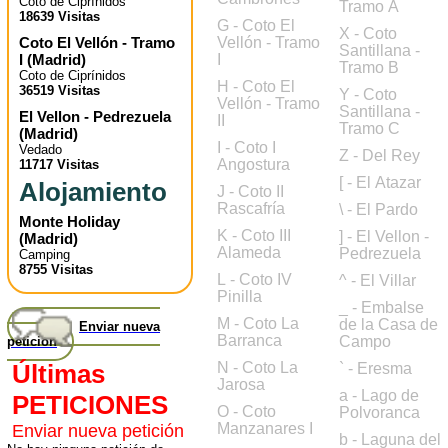
Coto de Ciprínidos
Tramo A
18639 Visitas
G - Coto El
X - Coto
Coto El Vellón - Tramo
Vellón - Tramo
Santillana -
I
(
Madrid
)
I
Tramo B
Coto de Ciprínidos
H - Coto El
36519 Visitas
Y - Coto
Vellón - Tramo
Santillana -
El Vellon - Pedrezuela
II
Tramo C
(
Madrid
)
I - Coto I
Vedado
Z - Del Rey
Angostura
11717 Visitas
[ - El Atazar
Alojamiento
J - Coto II
Rascafría
\ - El Pardo
Monte Holiday
K - Coto III
] - El Vellon -
(
Madrid
)
Alameda
Pedrezuela
Camping
8755 Visitas
L - Coto IV
^ - El Villar
Pinilla
_ - Embalse
M - Coto La
de la Casa de
Enviar nueva
Barranca
Campo
petición
Últimas
N - Coto La
` - Eresma
Jarosa
a - Lago de
PETICIONES
O - Coto
Polvoranca
Manzanares I
Enviar nueva petición
b - Laguna del