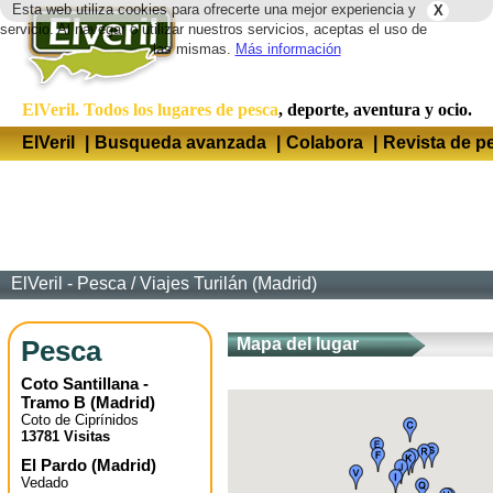
Esta web utiliza cookies para ofrecerte una mejor experiencia y
X
Idio
servicio. Al navegar o utilizar nuestros servicios, aceptas el uso de
las mismas.
Más información
ElVeril. Todos los lugares de pesca
, deporte, aventura y ocio.
ElVeril
|
Busqueda avanzada
|
Colabora
|
Revista de p
ElVeril - Pesca
/
Viajes Turilán (Madrid)
Pesca
Mapa del lugar
Coto Santillana -
Tramo B
(
Madrid
)
Coto de Ciprínidos
13781 Visitas
El Pardo
(
Madrid
)
Vedado