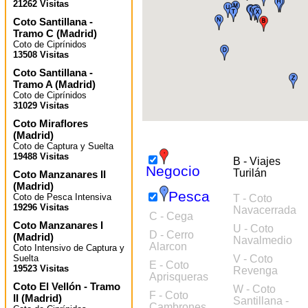
21262 Visitas
Coto Santillana -
Tramo C
(
Madrid
)
Coto de Ciprínidos
13508 Visitas
Coto Santillana -
Tramo A
(
Madrid
)
Coto de Ciprínidos
31029 Visitas
Coto Miraflores
(
Madrid
)
Coto de Captura y Suelta
19488 Visitas
B - Viajes
Negocio
Turilán
Coto Manzanares II
(
Madrid
)
Pesca
Coto de Pesca Intensiva
T - Coto
19296 Visitas
Navacerrada
C - Cega
Coto Manzanares I
U - Coto
D - Cerro
(
Madrid
)
Navalmedio
Alarcon
Coto Intensivo de Captura y
Suelta
V - Coto
E - Coto
19523 Visitas
Revenga
Aprisqueras
Coto El Vellón - Tramo
W - Coto
F - Coto
II
(
Madrid
)
Santillana -
Cambrones