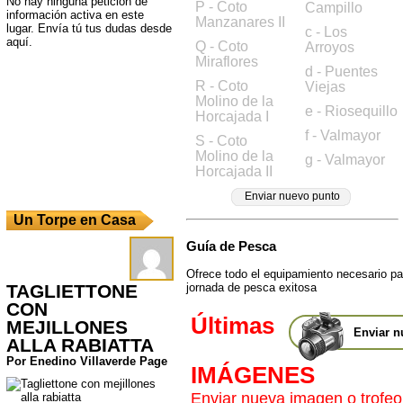
No hay ninguna petición de
P - Coto
Campillo
información activa en este
Manzanares II
lugar. Envía tú tus dudas desde
c - Los
aquí.
Q - Coto
Arroyos
Miraflores
d - Puentes
R - Coto
Viejas
Molino de la
e - Riosequillo
Horcajada I
f - Valmayor
S - Coto
Molino de la
g - Valmayor
Horcajada II
Enviar nuevo punto
Un Torpe en Casa
Guía de Pesca
Ofrece todo el equipamiento necesario par
TAGLIETTONE
jornada de pesca exitosa
CON
Últimas
MEJILLONES
Enviar n
ALLA RABIATTA
Por Enedino Villaverde Page
IMÁGENES
Enviar nueva imagen o trofeo