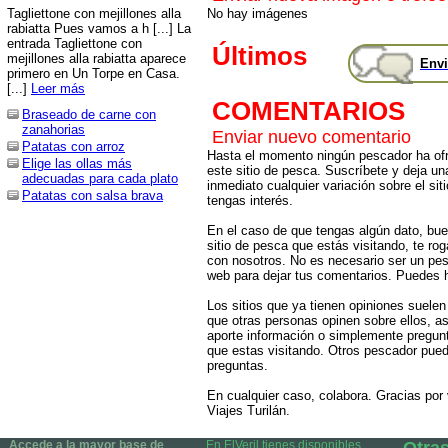
Tagliettone con mejillones alla
No hay imágenes
rabiatta Pues vamos a h [...] La
entrada Tagliettone con
Últimos
mejillones alla rabiatta aparece
Envi
primero en Un Torpe en Casa.
[...]
Leer más
COMENTARIOS
Braseado de carne con
zanahorias
Enviar nuevo comentario
Patatas con arroz
Hasta el momento ningún pescador ha ofr
Elige las ollas más
este sitio de pesca. Suscríbete y deja un
adecuadas para cada plato
inmediato cualquier variación sobre el sit
Patatas con salsa brava
tengas interés.
En el caso de que tengas algún dato, bu
sitio de pesca que estás visitando, te r
con nosotros. No es necesario ser un pes
web para dejar tus comentarios. Puedes ha
Los sitios que ya tienen opiniones suelen
que otras personas opinen sobre ellos, 
aporte información o simplemente pregunt
que estas visitando. Otros pescador pued
preguntas.
En cualquier caso, colabora. Gracias por v
Viajes Turilán.
Accede a la mayor base de
En ElVeril tienes disponibles