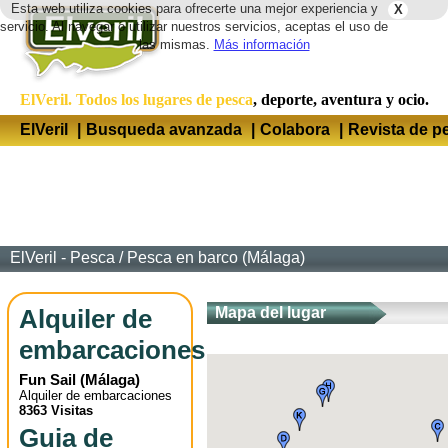
Esta web utiliza cookies para ofrecerte una mejor experiencia y
X
Idio
servicio. Al navegar o utilizar nuestros servicios, aceptas el uso de
las mismas.
Más información
ElVeril. Todos los lugares de pesca
, deporte, aventura y ocio.
ElVeril
|
Busqueda avanzada
|
Colabora
|
Revista de p
ElVeril - Pesca
/
Pesca en barco (Málaga)
Alquiler de
Mapa del lugar
embarcaciones
Fun Sail
(
Málaga
)
Alquiler de embarcaciones
8363 Visitas
Guia de