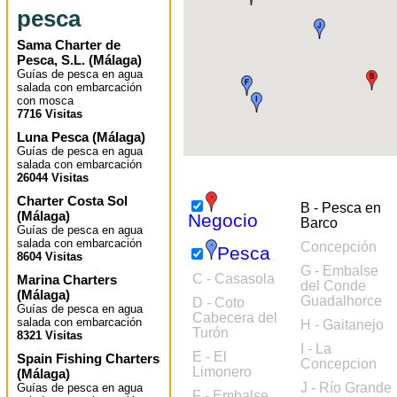
pesca
Sama Charter de
Pesca, S.L.
(
Málaga
)
Guías de pesca en agua
salada con embarcación
con mosca
7716 Visitas
Luna Pesca
(
Málaga
)
Guías de pesca en agua
salada con embarcación
26044 Visitas
Charter Costa Sol
B - Pesca en
(
Málaga
)
Negocio
Barco
Guías de pesca en agua
salada con embarcación
Concepción
Pesca
8604 Visitas
G - Embalse
C - Casasola
Marina Charters
del Conde
(
Málaga
)
Guadalhorce
D - Coto
Guías de pesca en agua
Cabecera del
salada con embarcación
H - Gaitanejo
Turón
8321 Visitas
I - La
E - El
Spain Fishing Charters
Concepcion
Limonero
(
Málaga
)
J - Río Grande
Guías de pesca en agua
F - Embalse