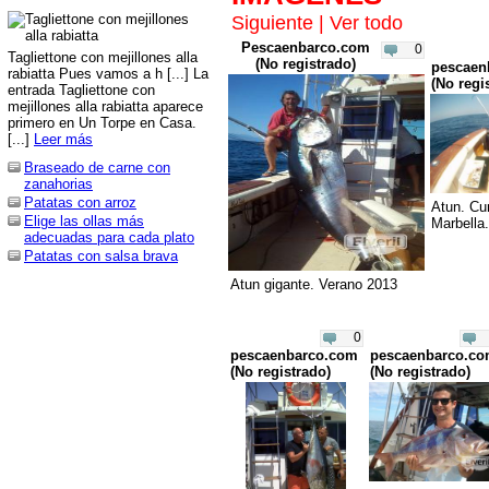
Siguiente
|
Ver todo
Pescaenbarco.com
0
Tagliettone con mejillones alla
(No registrado)
pescaen
rabiatta Pues vamos a h [...] La
(No regi
entrada Tagliettone con
mejillones alla rabiatta aparece
primero en Un Torpe en Casa.
[...]
Leer más
Braseado de carne con
zanahorias
Patatas con arroz
Atun. Cu
Elige las ollas más
Marbella.
adecuadas para cada plato
Patatas con salsa brava
Atun gigante. Verano 2013
0
pescaenbarco.com
pescaenbarco.c
(No registrado)
(No registrado)