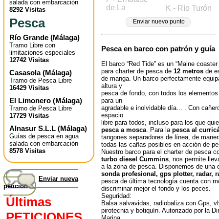
salada con embarcación
de La
K - Río Turón
8292 Visitas
Pesca
Enviar nuevo punto
Río Grande
(
Málaga
)
Tramo Libre con
Pesca en barco con patrón y guía
limitaciones especiales
12742 Visitas
El barco “Red Tide” es un “Maine coaster 
para charter de pesca de
12 metros
de e
Casasola
(
Málaga
)
de manga. Un barco perfectamente equip
Tramo de Pesca Libre
altura y
16429 Visitas
pesca de fondo, con todos los elementos 
El Limonero
(
Málaga
)
para un
agradable e inolvidable día... . Con cañer
Tramo de Pesca Libre
espacio
17729 Visitas
libre para todos, incluso para los que qui
Alnasur S.L.L
(
Málaga
)
pesca a mosca
. Para la
pesca al curric
Guías de pesca en agua
tangones separadores de línea, de mane
salada con embarcación
todas las cañas posibles en acción de pe
8578 Visitas
Nuestro barco para el charter de pesca 
turbo diesel Cummins
, nos permite lle
a la zona de pesca. Disponemos de una e
sonda profesional, gps plotter, radar, r
Enviar nueva
pesca de última tecnología cuenta con mó
petición
discriminar mejor el fondo y los peces.
Seguridad:
Últimas
Balsa salvavidas, radiobaliza con Gps, vhf
pirotecnia y botiquín. Autorizado por la D
PETICIONES
Marina