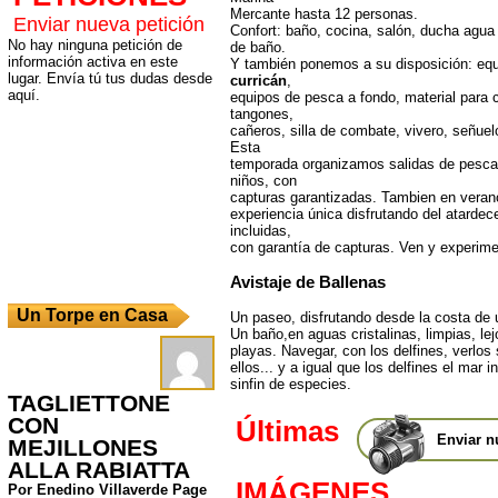
Mercante hasta 12 personas.
Enviar nueva petición
Confort: baño, cocina, salón, ducha agua 
No hay ninguna petición de
de baño.
información activa en este
Y también ponemos a su disposición: eq
lugar. Envía tú tus dudas desde
curricán
,
aquí.
equipos de pesca a fondo, material para c
tangones,
cañeros, silla de combate, vivero, señuelo
Esta
temporada organizamos salidas de pesca
niños, con
capturas garantizadas. Tambien en veran
experiencia única disfrutando del atardec
incluidas,
con garantía de capturas. Ven y experi
Avistaje de Ballenas
Un Torpe en Casa
Un paseo, disfrutando desde la costa de 
Un baño,en aguas cristalinas, limpias, lejo
playas. Navegar, con los delfines, verlos 
ellos... y a igual que los delfines el mar i
sinfin de especies.
TAGLIETTONE
CON
Últimas
Enviar n
MEJILLONES
ALLA RABIATTA
IMÁGENES
Por Enedino Villaverde Page