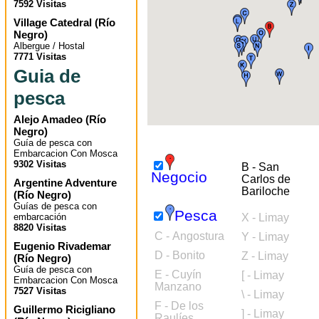
7592 Visitas
Village Catedral
(
Río
Negro
)
Albergue / Hostal
7771 Visitas
Guia de
pesca
Alejo Amadeo
(
Río
Negro
)
Guía de pesca con
Embarcacion Con Mosca
9302 Visitas
B - San
Negocio
Carlos de
Argentine Adventure
Bariloche
(
Río Negro
)
Guías de pesca con
Pesca
embarcación
X - Limay
8820 Visitas
C - Angostura
Y - Limay
Eugenio Rivademar
D - Bonito
Z - Limay
(
Río Negro
)
Guía de pesca con
E - Cuyín
[ - Limay
Embarcacion Con Mosca
Manzano
7527 Visitas
\ - Limay
F - De los
Guillermo Ricigliano
] - Limay
Raulíes