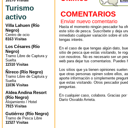
10170 Visitas
Envi
Turismo
COMENTARIOS
activo
Enviar nuevo comentario
Villa Lahuen
(
Río
Hasta el momento ningún pescador ha ofr
Negro
)
este sitio de pesca. Suscríbete y deja un
Centro de ocio
inmediato cualquier variación sobre el sit
8163 Visitas
tengas interés.
Los Césares
(
Río
En el caso de que tengas algún dato, bu
Negro
)
sitio de pesca que estás visitando, te r
Tramo Libre de Captura y
con nosotros. No es necesario ser un pes
Suelta
web para dejar tus comentarios. Puedes ha
11510 Visitas
Los sitios que ya tienen opiniones suelen
Ñireco
(
Río Negro
)
que otras personas opinen sobre ellos, 
Tramo Libre de Captura y
aporte información o simplemente pregunt
Suelta
que estas visitando. Otros pescador pued
11036 Visitas
preguntas.
Aldea Andina Resort
En cualquier caso, colabora. Gracias por v
(
Río Negro
)
Darío Osvaldo Arrieta.
Alojamiento / Hotel
7915 Visitas
Gutiérrez
(
Río Negro
)
Tramo de Pesca Libre
11527 Visitas