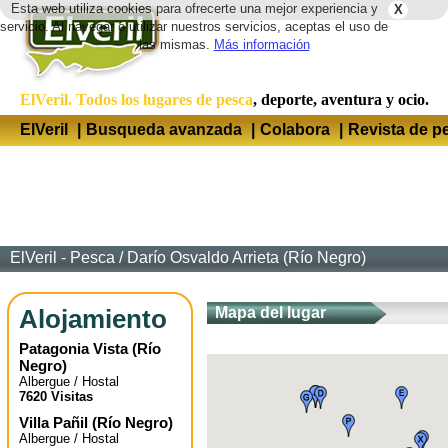
Esta web utiliza cookies para ofrecerte una mejor experiencia y
X
Idio
servicio. Al navegar o utilizar nuestros servicios, aceptas el uso de
las mismas.
Más información
ElVeril. Todos los lugares de pesca
, deporte, aventura y ocio.
ElVeril
|
Busqueda avanzada
|
Colabora
|
Revista de p
ElVeril - Pesca
/
Darío Osvaldo Arrieta (Río Negro)
Alojamiento
Mapa del lugar
Patagonia Vista
(
Río
Negro
)
Albergue / Hostal
7620 Visitas
Villa Pañil
(
Río Negro
)
Albergue / Hostal