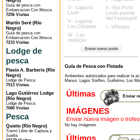
Negro
)
Guía de pesca con
U - Laguna
k - Río Pichí
Embarcacion Con Mosca
Llum
Leufu puente
7256 Visitas
del Ferrocarril
V - Laguna
Martín Seré
(
Río
Los Césares
l - Villegas
Negro
)
Guía de pesca con
W - Las
Embarcacion Con Mosca
mellizas
7233 Visitas
Lodge de
Enviar nuevo punto
pesca
Guía de Pesca con Flotada
Flavio A. Barberis
(
Río
Negro
)
Ambientes autorizados para realizar la ac
Lodge de Pesca
Manso. Lagos Steffen, Guillelmo, Los M
7513 Visitas
Últimas
Lago Gutiérrez Lodge
Enviar n
(
Río Negro
)
Lodge de Pesca
7680 Visitas
IMÁGENES
Pesca
Enviar nueva imagen o trofeo
No hay imágenes
Quieto
(
Río Negro
)
Tramo Libre de Captura y
Suelta
Últimos