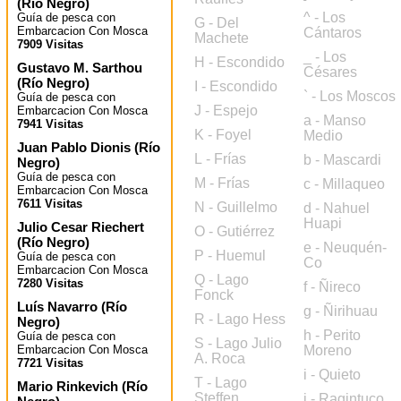
(
Río Negro
)
^ - Los
Guía de pesca con
G - Del
Embarcacion Con Mosca
Cántaros
Machete
7909 Visitas
_ - Los
H - Escondido
Gustavo M. Sarthou
Césares
(
Río Negro
)
I - Escondido
` - Los Moscos
Guía de pesca con
J - Espejo
Embarcacion Con Mosca
a - Manso
7941 Visitas
K - Foyel
Medio
Juan Pablo Dionis
(
Río
L - Frías
b - Mascardi
Negro
)
Guía de pesca con
M - Frías
c - Millaqueo
Embarcacion Con Mosca
7611 Visitas
N - Guillelmo
d - Nahuel
Huapi
Julio Cesar Riechert
O - Gutiérrez
(
Río Negro
)
e - Neuquén-
P - Huemul
Guía de pesca con
Co
Embarcacion Con Mosca
Q - Lago
7280 Visitas
f - Ñireco
Fonck
Luís Navarro
(
Río
g - Ñirihuau
R - Lago Hess
Negro
)
h - Perito
Guía de pesca con
S - Lago Julio
Embarcacion Con Mosca
Moreno
A. Roca
7721 Visitas
i - Quieto
T - Lago
Mario Rinkevich
(
Río
Steffen
j - Ragintuco