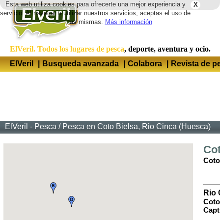
Esta web utiliza cookies para ofrecerte una mejor experiencia y
X
Idio
servicio. Al navegar o utilizar nuestros servicios, aceptas el uso de
las mismas.
Más información
ElVeril. Todos los lugares de pesca
, deporte, aventura y ocio.
ElVeril
|
Busqueda avanzada
|
Colabora
|
Revista de p
ElVeril - Pesca
/
Pesca en Coto Bielsa, Rio Cinca (Huesca)
Cot
Coto
Rio 
Coto
Capt