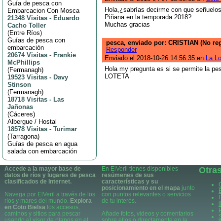
Guía de pesca con
Hola,¿sabrías decirme con que señuelo
Embarcacion Con Mosca
Piñana en la temporada 2018?
21348 Visitas
-
Eduardo
Muchas gracias
Cacho Toller
(
Entre Ríos
)
Guías de pesca con
pesca, enviado por: CRISTIAN (No reg
embarcación
Responder
20674 Visitas
-
Frankie
Enviado el 2018-10-26 14:56:35 en
La Lo
McPhillips
Hola my pregunta es si se permite la pe
(
Fermanagh
)
LOTETA
19523 Visitas
-
Davy
Stinson
(
Fermanagh
)
18718 Visitas
-
Las
Jañonas
(
Cáceres
)
Albergue / Hostal
18578 Visitas
-
Turimar
(
Tarragona
)
Guías de pesca en agua
salada con embarcación
Accede a la mayor base de
En ElVeril tienes disponibles
Otra
datos de ríos y lugares de pesca
resúmenes de sus
clasificados de Internet.
características y su
posicionamiento en el mapa
junto
Navega por ElVeril a través de los
con puntos relevantes o servicios
ríos y mares del mundo.
Explora
de tu interés.
en Coto Bielsa
los accesos,
caminos y sitios para pescar
Añade fotos, videos y comentarios
usando el visor de planos en el
sobre ellos o directamente en la