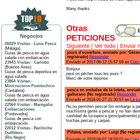
Many thanks
Otras
E
PETICIONES
Negocios
26029 Visitas
-
Luna Pesca
Siguiente
|
Ver todo
|
Enviar 
(
Málaga
)
jours d'ouverture, enviado por: Géra
Guías de pesca en agua
registrado)
Responder
salada con embarcación
Enviado el 2017-06-12 15:57:59 en
Coto 
23943 Visitas
-
Carlotto
(
Buenos Aires
)
Bonjour ,
Guías de pesca deportiva en
peut on pêcher tous les jours ?
agua salada
Merci de votre réponse
23864 Visitas
-
Minicruceros Puertochico
pesca en embalse de la loteta, envia
(
Cantabria
)
gallurano (No registrado)
Responder
Guías de pesca en agua
Enviado el 2018-01-27 21:30:57 en
La Lo
salada con embarcación
22564 Visitas
-
Maregalia
No,no permiten pescar.Sin embargo a par
Embarcaciones
muchísima gente a pescar y no han den
(
Pontevedra
)
cantidad de lucioperca (principalmente) 
Guías de pesca con
truchas,percas y carpas.
embarcación
22012 Visitas
-
Bariloche
Piñana, enviado por: Luigi (No regis
Outfitters
(
Río Negro
)
Enviado el 2018-04-07 18:59:02 en
Coto