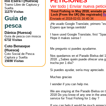
PETICIONES
Río Ésera I
(
Huesca
)
Tramo Libre de Captura y
Ver todo
|
Enviar nueva petic
Suelta
Trout Fishing in May 2018, enviado p
11279 Visitas
Lock (From the UK) (No registrado)
R
Guia de
Enviado el 2018-02-01 16:40:34
pesca
¡He usado Google Translate, primero "esp
Espero que tenga sentido!
Dánica
(
Huesca
)
I have used Google Translate, first "Span
Guía de pesca con mosca
Hope it makes sense !
6732 Visitas
Coto Benasque
Me pregunto si puedes ayudarme.
(
Huesca
)
Coto Social de Pesca
Nos quedamos en el Parado Bielsa del 1
Captura y Suelta
2018. ¿Sabes quién puede ofrecer una g
15698 Visitas
trucha por 1 día?
Si puedes ayudar, sería muy apreciado.
Muchas gracias
I wonder if you can help me.
We are staying at the Parado Bielsa on t
2018 Do you know of any one in the area
service for Trout Fishing for 1 day ?
If you can help it would be much appreci