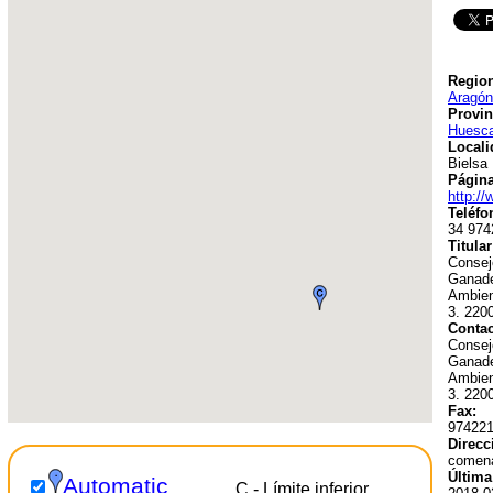
Region
Aragón
Provin
Huesc
Locali
Bielsa
Págin
http:/
Teléfo
34 974
Titular
Conseje
Ganade
Ambien
3. 220
Contac
Conseje
Ganade
Ambien
3. 220
Fax:
97422
Direcc
comen
Última
Automatic
C - Límite inferior