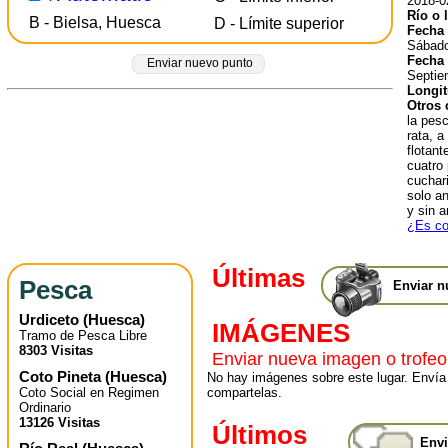
2018-0
Río o 
B - Bielsa, Huesca
D - Límite superior
Fecha 
Sábado
Fecha 
Enviar nuevo punto
Septie
Longit
Otros 
la pes
rata, 
flotan
cuatro 
cuchari
solo a
y sin a
¿Es co
Últimas
Pesca
Enviar n
Urdiceto
(
Huesca
)
IMÁGENES
Tramo de Pesca Libre
8303 Visitas
Enviar nueva imagen o trofeo
Coto Pineta
(
Huesca
)
No hay imágenes sobre este lugar. Envía
Coto Social en Regimen
compartelas.
Ordinario
13126 Visitas
Últimos
Envi