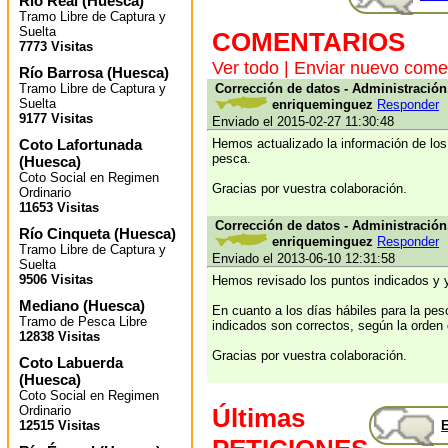
Río Real
(
Huesca
)
Tramo Libre de Captura y
Suelta
COMENTARIOS
7773 Visitas
Ver todo
|
Enviar nuevo come
Río Barrosa
(
Huesca
)
Tramo Libre de Captura y
Corrección de datos - Administración
Suelta
enriqueminguez
Responder
9177 Visitas
Enviado el 2015-02-27 11:30:48
Coto Lafortunada
Hemos actualizado la información de los 
pesca.
(
Huesca
)
Coto Social en Regimen
Gracias por vuestra colaboración.
Ordinario
11653 Visitas
Corrección de datos - Administración
Río Cinqueta
(
Huesca
)
enriqueminguez
Responder
Tramo Libre de Captura y
Enviado el 2013-06-10 12:31:58
Suelta
9506 Visitas
Hemos revisado los puntos indicados y 
Mediano
(
Huesca
)
En cuanto a los días hábiles para la pes
Tramo de Pesca Libre
indicados son correctos, según la orden 
12838 Visitas
Gracias por vuestra colaboración.
Coto Labuerda
(
Huesca
)
Coto Social en Regimen
Ordinario
Últimas
12515 Visitas
E